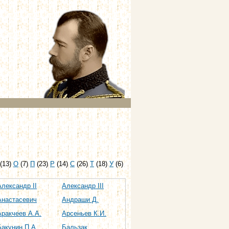
(13)
О
(7)
П
(23)
Р
(14)
С
(26)
Т
(18)
У
(6)
Александр II
Александр III
Анастасевич
Андраши Д.
Аракчеев А.А.
Арсеньев К.И.
Бакунин П.А
Бальзак