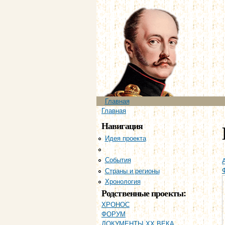
Главное меню
Главная
Вы здесь
Главная
Навигация
Идея проекта
Персоналии
События
Страны и регионы
Хронология
Родственные проекты:
ХРОНОС
ФОРУМ
ДОКУМЕНТЫ XX ВЕКА