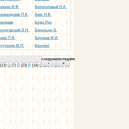
Беккер И.Ф.
Белоголовый Н.А.
Бенкендорф П.К.
Берг Н.В.
Бисмарк
Блан Луи
Бологовский Д.Н.
Бонольди Д.
Брок П.Ф.
Бруннов Ф.И.
Бутурлин М.П.
Бюнтинг
следующая
последняя
›
»
(13)
О
(7)
П
(23)
Р
(14)
С
(26)
Т
(18)
У
(6)