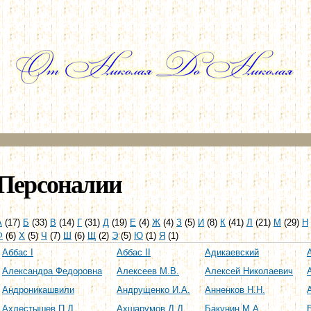
Перейти к
основному
содержанию
Персоналии
А
(17)
Б
(33)
В
(14)
Г
(31)
Д
(19)
Е
(4)
Ж
(4)
З
(5)
И
(8)
К
(41)
Л
(21)
М
(29)
Н
Ф
(6)
Х
(5)
Ч
(7)
Ш
(6)
Щ
(2)
Э
(5)
Ю
(1)
Я
(1)
Аббас I
Аббас II
Адикаевский
Александра Федоровна
Алексеев М.В.
Алексей Николаевич
Андроникашвили
Андрущенко И.А.
Анненков Н.Н.
Ахлестышев П.Д.
Ахшарумов Д.Д.
Бакунин М.А.