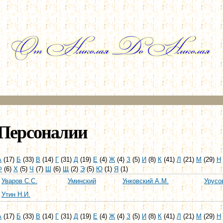
Перейти к
основному
содержанию
Персоналии
А
(17)
Б
(33)
В
(14)
Г
(31)
Д
(19)
Е
(4)
Ж
(4)
З
(5)
И
(8)
К
(41)
Л
(21)
М
(29)
Н
Ф
(6)
Х
(5)
Ч
(7)
Ш
(6)
Щ
(2)
Э
(5)
Ю
(1)
Я
(1)
Уваров С.С.
Уминский
Унковский А.М.
Урусо
Утин Н.И.
А
(17)
Б
(33)
В
(14)
Г
(31)
Д
(19)
Е
(4)
Ж
(4)
З
(5)
И
(8)
К
(41)
Л
(21)
М
(29)
Н