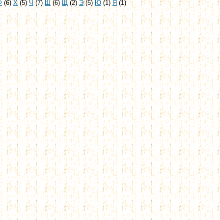
Ф
(6)
Х
(5)
Ч
(7)
Ш
(6)
Щ
(2)
Э
(5)
Ю
(1)
Я
(1)