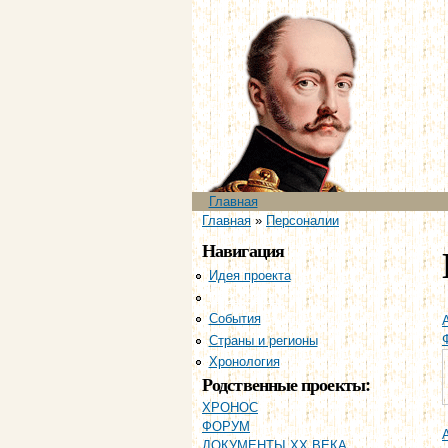
Главное меню
Главная
Вы здесь
Главная
»
Персоналии
Навигация
Идея проекта
Персоналии
События
Страны и регионы
Хронология
Родственные проекты:
ХРОНОС
ФОРУМ
ДОКУМЕНТЫ XX ВЕКА