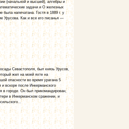
рии (начальной и высшей), алгебры и
математические задачи и О железных
е была напечатана. Гостя в 1889 г. у
ие Урусова. Как и все его писанья —
осады Севастополя, был князь Урусов,
торый жил на моей яхте на
шой опасности во время урагана 5
я и вскоре после Инкерманского
я в городе. Он был прикомандирован,
тери в Инкерманском сражении, и
сильского...