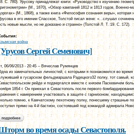
18. С. 780). Урусову принадлежат книги: «Руководство к изучению геомет
тригонометрии» (М., 1870), «Обзор кампаний 1812 и 1813 годов, Военно-
дорогах» (М., 1868), а также книга «Философия сознания веры», которая н
Урусова в его имении Спасское, Толстой писал жене: «...слушал сочинен
есть новые мысли, но не доказано и странно» (Толстой Л. Т. 19. С. 172).
События:
Крымская война
[Урусов Сергей Семенович]
т, 06/06/2013 - 20:45
--
Вячеслав Румянцев
Одна из замечательных личностей, с которыми я познакомился во время 
служивший в гусарском фельдмаршала Радецкого32 полку, тот самый, ко
Севастопольском рейде и подвергался вместе с князем Паскевичем боль
ноября 1854 г. Он приехал в Севастополь после первого бомбардировани
сражения с намерением участвовать в защите с гарнизоном, находящимс
сколько помню, к Камчатскому пехотному полку, понесшему страшные по
поступил прямо на 4-й бастион, состоявший под командой адмирала Ново
подробнее
о [урусов сергей семенович]
Шторм во время осады Севастополя.