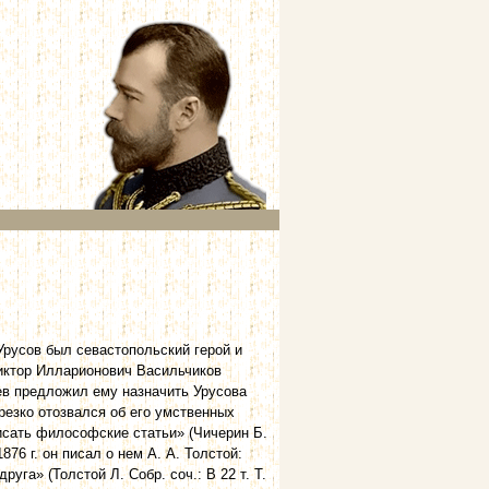
Урусов был севастопольский герой и
иктор Илларионович Васильчиков
ев предложил ему назначить Урусова
резко отозвался об его умственных
исать философские статьи» (Чичерин Б.
876 г. он писал о нем А. А. Толстой:
уга» (Толстой Л. Собр. соч.: В 22 т. Т.