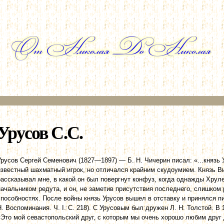
Перейти к
основному
содержанию
Урусов С.С.
Урусов Сергей Семенович (1827—1897) — Б. Н. Чичерин писал: «...князь 
известный шахматный игрок, но отличался крайним скудоумием. Князь В
рассказывал мне, в какой он был повергнут конфуз, когда однажды Хрул
начальником редута, и он, не заметив присутствия последнего, слишком 
способностях. После войны князь Урусов вышел в отставку и принялся п
Н. Воспоминания. Ч. I. С. 218). С Урусовым был дружен Л. Н. Толстой. В 1
«Это мой севастопольский друг, с которым мы очень хорошо любим друг др