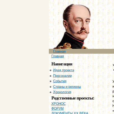
Главное меню
Главная
Вы здесь
Главная
Навигация
Идея проекта
Персоналии
События
Страны и регионы
Хронология
Родственные проекты:
ХРОНОС
ФОРУМ
ДОКУМЕНТЫ XX ВЕКА