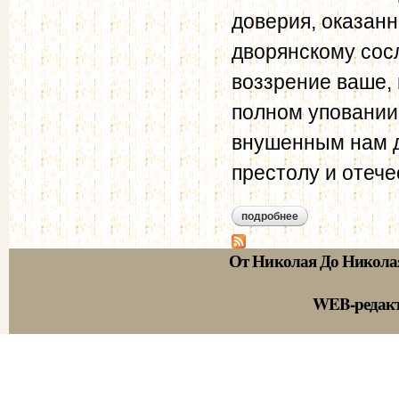
доверия, оказан
дворянскому сос
воззрение ваше, 
полном уповании
внушенным нам д
престолу и отечес
подробнее
о адрес 5-ти депут
От Николая До Никола
WEB-редак