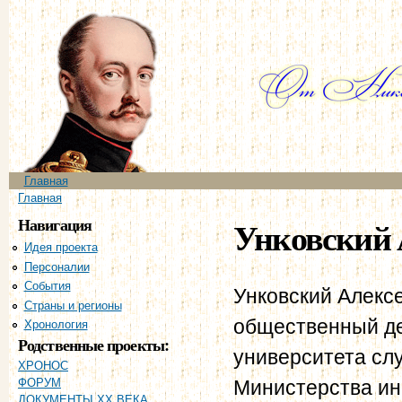
Пе
ос
со
Главное меню
Главная
Вы здесь
Главная
Навигация
Унковский 
Идея проекта
Персоналии
События
Унковский Алекс
Страны и регионы
общественный де
Хронология
Родственные проекты:
университета сл
ХРОНОС
Министерства ин
ФОРУМ
ДОКУМЕНТЫ XX ВЕКА