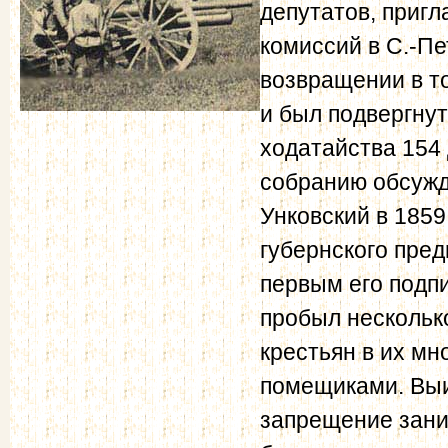
депутатов, приг
комиссий в С.-Пе
возвращении в то
и был подвергну
ходатайства 154
собранию обсужд
Унковский в 1859
губернского пред
первым его подпи
пробыл нескольк
крестьян в их м
помещиками. Выиг
запрещение зани