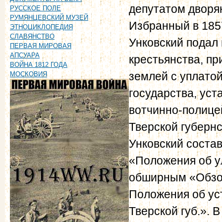
депутатом дворян
РУССКОЕ ПОЛЕ
РУМЯНЦЕВСКИЙ МУЗЕЙ
Избранный в 185
ЭТНОЦИКЛОПЕДИЯ
СЛАВЯНСТВО
Унковский подал
ПЕРВАЯ МИРОВАЯ
АПСУАРА
крестьянства, пр
ВОЙНА 1812 ГОДА
землей с уплато
МОСКОВИЯ
государства, уст
вотчинно-полице
Тверской губернс
Унковский состав
«Положения об у
обширным «Обзор
Положения об ус
Тверской губ.». 