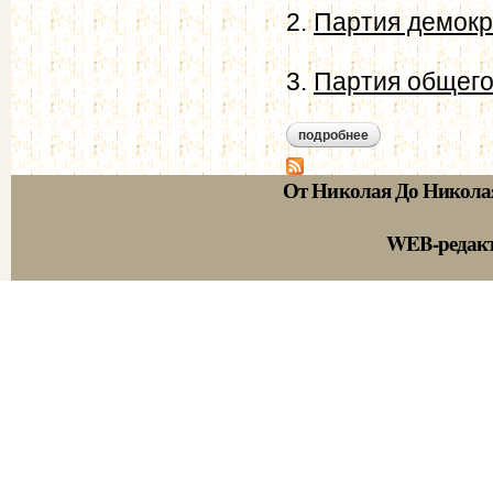
2.
Партия демокр
3.
Партия общего
подробнее
о о польских выхо
От Николая До Никола
WEB-редак