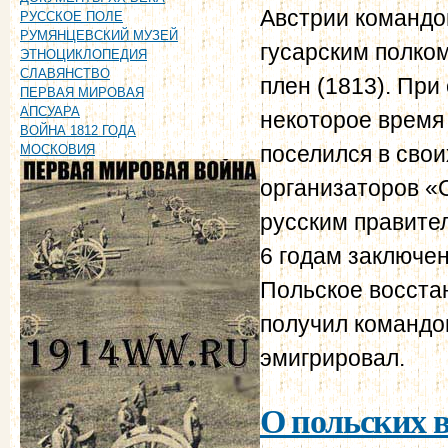
Австрии командо
РУССКОЕ ПОЛЕ
РУМЯНЦЕВСКИЙ МУЗЕЙ
гусарским полком
ЭТНОЦИКЛОПЕДИЯ
СЛАВЯНСТВО
плен (1813). При
ПЕРВАЯ МИРОВАЯ
АПСУАРА
некоторое время 
ВОЙНА 1812 ГОДА
поселился в свои
МОСКОВИЯ
организаторов «
русским правител
6 годам заключени
Польское восстан
получил командо
эмигрировал.
О польских в