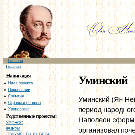
Пе
ос
со
Главное меню
Главная
Вы здесь
Главная
Навигация
Уминский
Идея проекта
Персоналии
События
Уминский (Ян Неп
Страны и регионы
период народного
Хронология
Родственные проекты:
Наполеон сформи
ХРОНОС
организовал поч
ФОРУМ
ДОКУМЕНТЫ XX ВЕКА