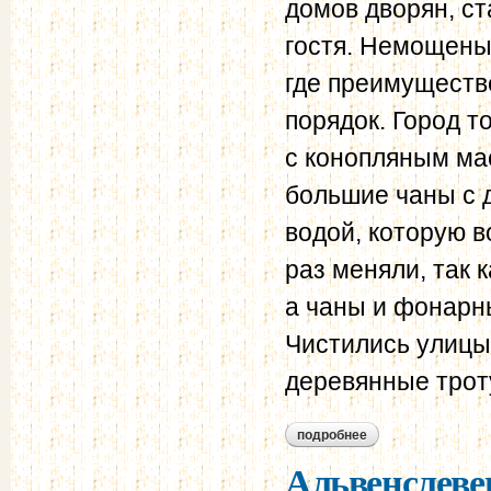
домов дворян, ст
гостя. Немощены
где преимуществе
порядок. Город 
с конопляным мас
большие чаны с 
водой, которую в
раз меняли, так 
а чаны и фонарн
Чистились улицы,
деревянные трот
подробнее
о шомпулев в.а. п
годах xix столетия
Альвенслевен