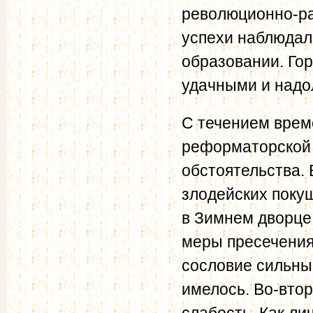
революционно-ра
успехи наблюдал
образовании. Го
удачными и надо
С течением време
реформаторской 
обстоятельства. 
злодейских поку
в Зимнем дворце
меры пресечения,
сословие сильны
имелось. Во-втор
слабость. Как ли