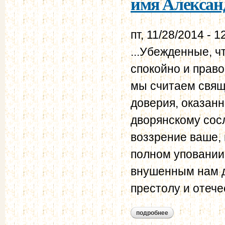
имя Александр
пт, 11/28/2014 - 1
...Убежденные, ч
спокойно и прав
мы считаем свящ
доверия, оказан
дворянскому сос
воззрение ваше, 
полном уповании
внушенным нам д
престолу и отечес
подробнее
о адрес 5-ти депут