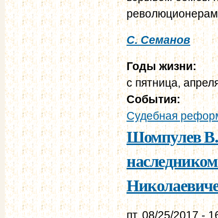
революционерам
С. Семанов
Годы жизни:
с
пятница, апреля
События:
Судебная реформ
Шомпулев В.
наследником
Николаевичем
пт, 08/25/2017 - 1