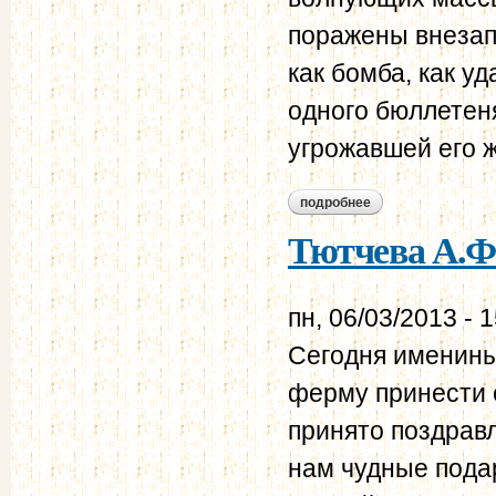
поражены внезап
как бомба, как у
одного бюллетеня
угрожавшей его ж
подробнее
о тютчева а.ф. дне
Тютчева А.Ф.
пн, 06/03/2013 - 
Сегодня именины
ферму принести е
принято поздравл
нам чудные пода