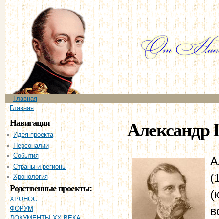
Пе
ос
со
Главное меню
Главная
Вы здесь
Главная
Навигация
Александр I
Идея проекта
Персоналии
События
А
Страны и регионы
(
Хронология
Родственные проекты:
(
ХРОНОС
в
ФОРУМ
ДОКУМЕНТЫ XX ВЕКА