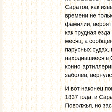
Саратов, как изв
времени не тольк
фамилии, вероятн
как трудная езда
месяц, а сообще
парусных судах, 
находившиеся в С
конно-артиллерий
заболев, вернулс
И вот наконец п
1837 года, и Сар
Поволжья, но за