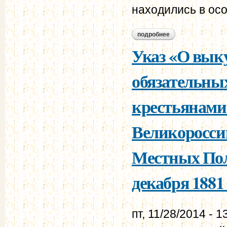
находились в ос
подробнее
о указ «о понижен
Указ «О вык
обязательны
крестьянами 
Великоросси
Местных Поло
декабря 1881 
пт, 11/28/2014 - 1