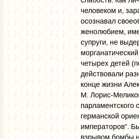
человеком и, за
осознавал своео
женолюбием, име
супруги, не выде
морганатический 
четырех детей (п
действовали раз
конце жизни Але
М. Лорис-Меликов
парламентского 
германской орие
императоров”. Б
взрывом бомбы н