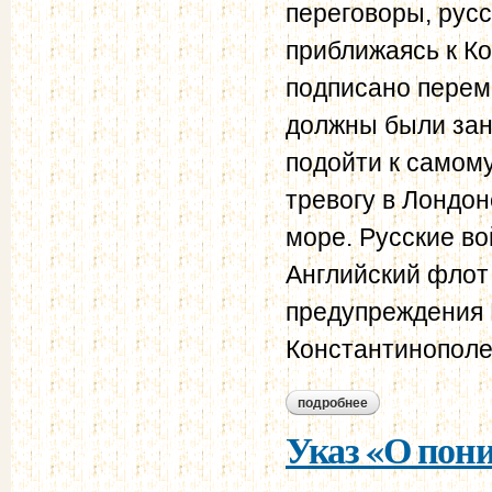
переговоры, рус
приближаясь к Ко
подписано переми
должны были заня
подойти к самом
тревогу в Лондо
море. Русские в
Английский флот 
предупреждения Р
Константинополе 
подробнее
о сан-стефанский 
Указ «О пон