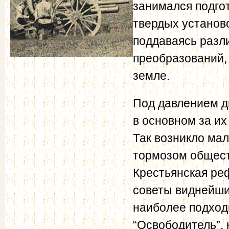
занимался подго
твердых установо
поддаваясь разл
преобразований,
земле.
Под давлением д
в основном за их
Так возникло мал
тормозом общест
Крестьянская ре
советы виднейш
наиболее подход
“Освободитель”, 