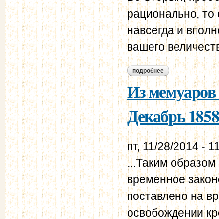
рационально, то 
навсегда и вполн
вашего величеств
подробнее
о из письма я. и. р
Из мемуаров
Декабрь 1858 
пт, 11/28/2014 - 1
...Таким образом
временное закон
поставлено на в
освобождении кре