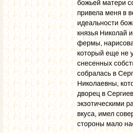
божьей матери с
привела меня в 
идеальности бож
князья Николай 
фермы, нарисова
который еще не у
снесенных собст
собралась в Серг
Николаевны, кот
дворец в Сергие
экзотическими р
вкуса, имел сов
стороны мало на