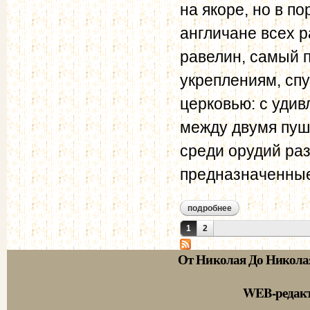
на якоре, но в по
англичане всех р
равелин, самый 
укреплениям, спу
церковью: с удив
между двумя пуш
среди орудий ра
предназначенные
подробнее
о тютчева а.ф. дне
Страницы
1
2
От Николая До Никола
WEB-редак