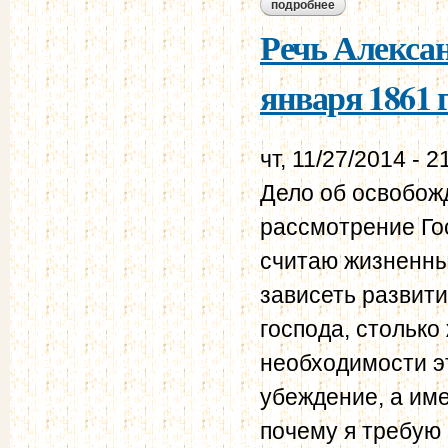
подробнее
о рескрипт алекса
назимову. 20 ноябр
Речь Алексан
января 1861 г
чт, 11/27/2014 - 2
Дело об освобожд
рассмотрение Го
считаю жизненны
зависеть развити
господа, столько 
необходимости э
убеждение, а име
почему я требую 