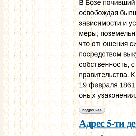
В Бозе почивший
освобождая бывш
зависимости и у
меры, поземельн
что отношения с
посредством вык
собственность, с
правительства. К
19 февраля 1861 
оных узаконения.
подробнее
о указ «о выкупе
губерниях, состо
Адрес 5-ти д
1861 г.» от 28 дека