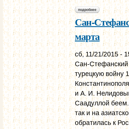
подробнее
о альвенслевена к
Сан-Стефанск
марта
сб, 11/21/2015 - 1
Сан-Стефанский 
турецкую войну 1
Константинополя
и А. И. Нелидовы
Саадуллой беем.
так и на азиатск
обратилась к Рос