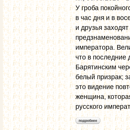
У гроба покойно
в час дня и в во
и друзья заходят
предзнаменовани
императора. Вел
что в последние 
Барятинским чере
белый призрак; 
это видение повт
женщина, котора
русского импера
подробнее
о тютчева а.ф. дне