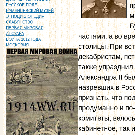
п
РУССКОЕ ПОЛЕ
РУМЯНЦЕВСКИЙ МУЗЕЙ
м
ЭТНОЦИКЛОПЕДИЯ
СЛАВЯНСТВО
Б
ПЕРВАЯ МИРОВАЯ
АПСУАРА
частями, а во в
ВОЙНА 1812 ГОДА
столицы. При вс
МОСКОВИЯ
декабристам, пет
также упразднил
Александра II б
назревших в Росс
признать, что п
продуманно и по
комитеты, велось
кабинетное, так 