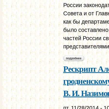
России законода
Совета и от Глав
как бы департам
было составлено
частей России с
представителями
подробнее
о из мемуаров п. п
Рескрипт Але
гродненскому
В. И. Назимов
пт, 11/28/2014 - 1