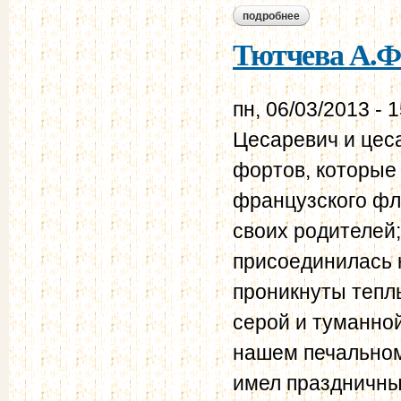
подробнее
о тютчева а.ф. дне
Тютчева А.Ф.
пн, 06/03/2013 - 
Цесаревич и цес
фортов, которые
французского фл
своих родителей
присоединилась 
проникнуты тепл
серой и туманной
нашем печальном
имел праздничны