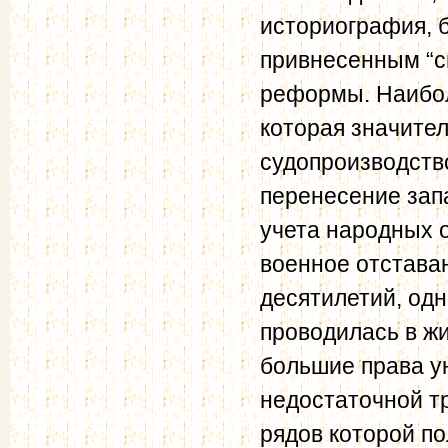
историография, 
привнесенным “св
реформы. Наибол
которая значите
судопроизводств
перенесение зап
учета народных 
военное отстава
десятилетий, од
проводилась в ж
большие права у
недостаточной т
рядов которой по