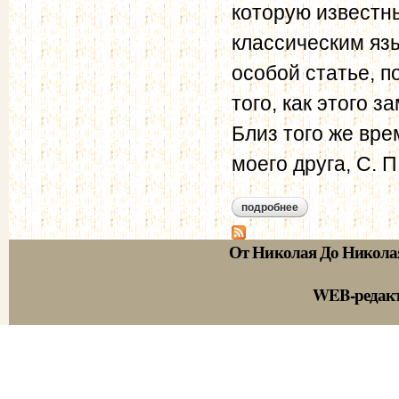
которую известны
классическим язы
особой статье, п
того, как этого 
Близ того же вре
моего друга, С. П
подробнее
о берг н.в. записки.
От Николая До Никола
WEB-редак