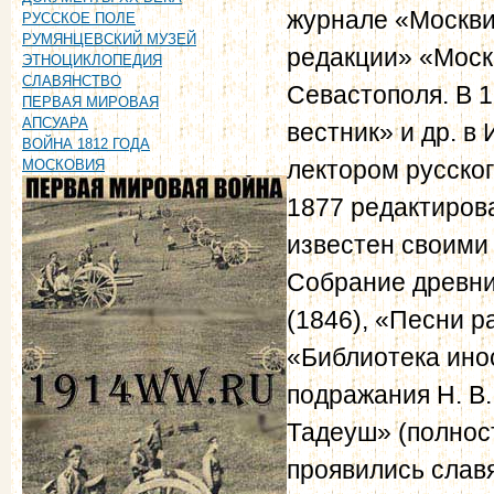
журнале «Москвит
РУССКОЕ ПОЛЕ
РУМЯНЦЕВСКИЙ МУЗЕЙ
редакции» «Моск
ЭТНОЦИКЛОПЕДИЯ
СЛАВЯНСТВО
Севастополя. В 
ПЕРВАЯ МИРОВАЯ
АПСУАРА
вестник» и др. в
ВОЙНА 1812 ГОДА
лектором русско
МОСКОВИЯ
1877 редактиров
известен своими
Собрание древни
(1846), «Песни ра
«Библиотека ино
подражания Н. В.
Тадеуш» (полност
проявились слав