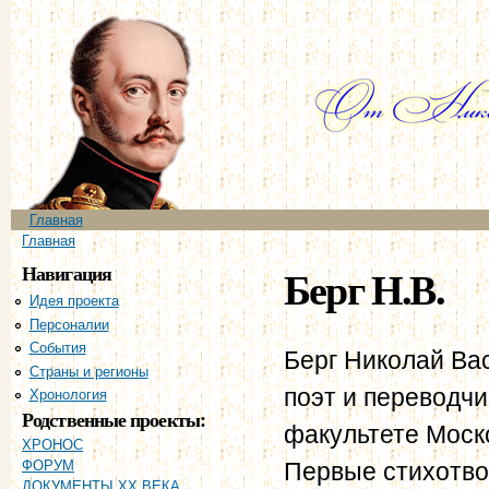
Пе
ос
со
Главное меню
Главная
Вы здесь
Главная
Навигация
Берг Н.В.
Идея проекта
Персоналии
События
Берг Николай Вас
Страны и регионы
поэт и переводчи
Хронология
Родственные проекты:
факультете Моско
ХРОНОС
Первые стихотво
ФОРУМ
ДОКУМЕНТЫ XX ВЕКА