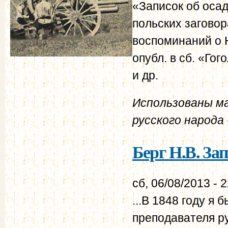
«Записок об осад
польских заговор
воспоминаний о Н
опубл. в сб. «Го
и др.
Использованы м
русского народа -
Берг Н.В. За
сб, 06/08/2013 - 
...В 1848 году я
преподавателя ру