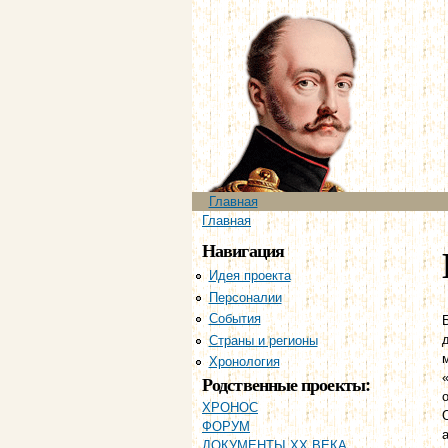
Главное меню
Главная
Вы здесь
Главная
Навигация
Идея проекта
Персоналии
События
Страны и регионы
Хронология
Родственные проекты:
ХРОНОС
ФОРУМ
ДОКУМЕНТЫ XX ВЕКА