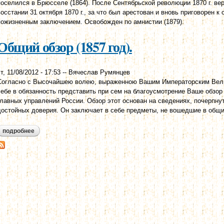
поселился в Брюсселе (1864). После Сентябрьской революции 1870 г. ве
восстании 31 октября 1870 г., за что был арестован и вновь приговорен к
пожизненным заключением. Освобожден по амнистии (1879).
Общий обзор (1857 год).
т, 11/08/2012 - 17:53
--
Вячеслав Румянцев
Согласно с Высочайшею волею, выраженною Вашим Императорским Вели
себе в обязанность представить при сем на благоусмотрение Ваше обзор
главных управлений России. Обзор этот основан на сведениях, почерпну
достойных доверия. Он заключает в себе предметы, не вошедшие в общи
подробнее
о общий обзор (1857 год).