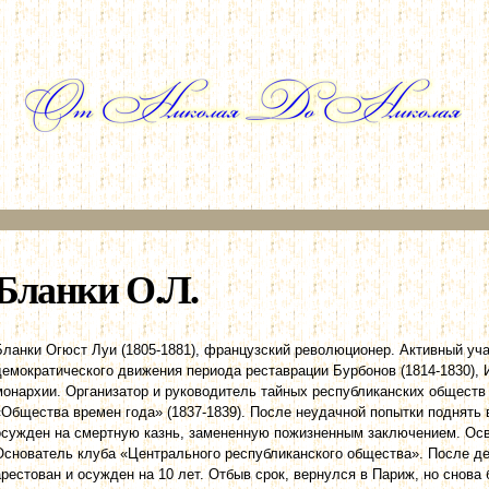
Перейти к
основному
содержанию
Бланки О.Л.
Бланки Огюст Луи (1805-1881), французский революционер. Активный уча
демократического движения периода реставрации Бурбонов (1814-1830), 
монархии. Организатор и руководитель тайных республиканских обществ 
«Общества времен года» (1837-1839). После неудачной попытки поднять в
осужден на смертную казнь, замененную пожизненным заключением. Осв
Основатель клуба «Центрального республиканского общества». После де
арестован и осужден на 10 лет. Отбыв срок, вернулся в Париж, но снова 