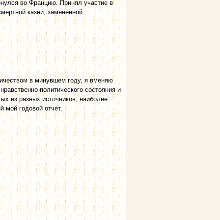
рнулся во Францию. Принял участие в
 смертной казни, замененной
чеством в минувшем году, я вменяю
 нравственно-политического состояния и
тых из разных источников, наиболее
й мой годовой отчет.