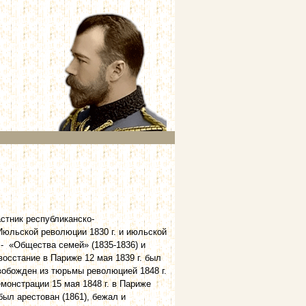
стник республиканско-
Июльской революции 1830 г. и июльской
- «Общества семей» (1835-1836) и
осстание в Париже 12 мая 1839 г. был
обожден из тюрьмы революцией 1848 г.
монстрации 15 мая 1848 г. в Париже
был арестован (1861), бежал и