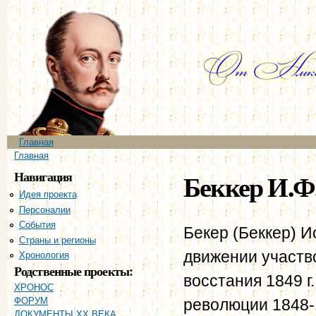
Пе
ос
со
Главное меню
Главная
Вы здесь
Главная
Навигация
Беккер И.Ф
Идея проекта
Персоналии
События
Бекер (Беккер) 
Страны и регионы
движении участво
Хронология
Родственные проекты:
восстания 1849 
ХРОНОС
революции 1848-1
ФОРУМ
ДОКУМЕНТЫ XX ВЕКА