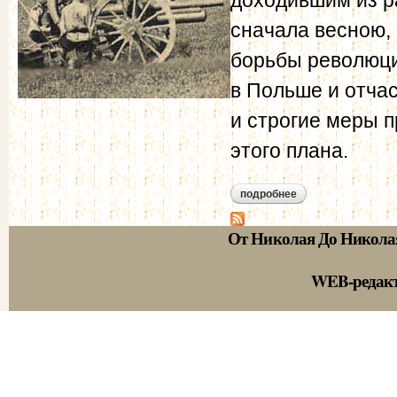
сначала весною,
борьбы революци
в Польше и отча
и строгие меры 
этого плана.
подробнее
о о революционном 
От Николая До Никола
WEB-редак