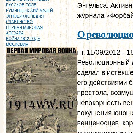
Энгельса. Активн
РУССКОЕ ПОЛЕ
РУМЯНЦЕВСКИЙ МУЗЕЙ
журнала «Форбай
ЭТНОЦИКЛОПЕДИЯ
СЛАВЯНСТВО
ПЕРВАЯ МИРОВАЯ
О революцион
АПСУАРА
ВОЙНА 1812 ГОДА
МОСКОВИЯ
пт, 11/09/2012 - 1
Революционный д
сделал в истекш
его действиями 
престола, возму
непокорность вен
покушения юнош
венценосцев, кор
доходившим из р