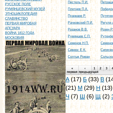
Пестель П.И.
Петраше
РУССКОЕ ПОЛЕ
Плетнев П.А.
Победо
РУМЯНЦЕВСКИЙ МУЗЕЙ
ЭТНОЦИКЛОПЕДИЯ
Пуанкаре Р.
Путятин
СЛАВЯНСТВО
Рачковский П.И.
Регули 
ПЕРВАЯ МИРОВАЯ
АПСУАРА
Розанов В.В.
Розен Р.
ВОЙНА 1812 ГОДА
Румянцев С.П.
Рутенбе
МОСКОВИЯ
Семенов Н.П.
Семено
Сиверс Е.К.
Сипягин
Солтык Роман
Сольски
Страницы
«
‹
1
2
3
первая
предыдущая
А
(17)
Б
(33)
В
(1
(21)
М
(29)
Н
(13
Ч
(7)
Ш
(6)
Щ
(2)