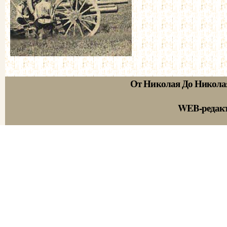
От Николая До Никола
WEB-редак