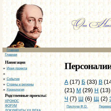
Пе
ос
со
Главное меню
Главная
Вы здесь
Главная
Навигация
Персонали
Идея проекта
Персоналии
События
А
(17)
Б
(33)
В
(1
Страны и регионы
(21)
М
(29)
Н
(13
Хронология
Родственные проекты:
Ч
(7)
Ш
(6)
Щ
(2)
ХРОНОС
ФОРУМ
Паулучи Ф.О.
Перевер
ДОКУМЕНТЫ XX ВЕКА