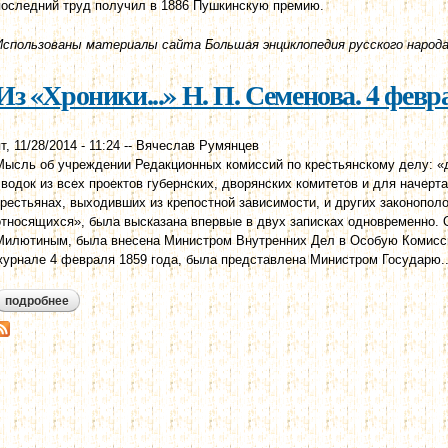
последний труд получил в 1886 Пушкинскую премию.
Использованы материалы сайта Большая энциклопедия русского народа
Из «Хроники...» Н. П. Семенова. 4 февр
т, 11/28/2014 - 11:24
--
Вячеслав Румянцев
Мысль об учреждении Редакционных комиссий по крестьянскому делу: «
сводок из всех проектов губернских, дворянских комитетов и для начерт
крестьянах, выходивших из крепостной зависимости, и других законопол
относящихся», была высказана впервые в двух записках одновременно. О
Милютиным, была внесена Министром Внутренних Дел в Особую Комисси
журнале 4 февраля 1859 года, была представлена Министром Государю..
подробнее
о из «хроники...» н. п. семенова. 4 февраля 1859 года