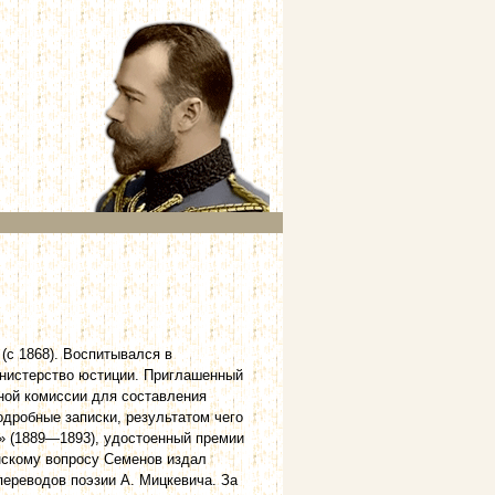
(с 1868). Воспитывался в
инистерство юстиции. Приглашенный
нной комиссии для составления
дробные записки, результатом чего
I» (1889—1893), удостоенный премии
янскому вопросу Семенов издал
переводов поэзии А. Мицкевича. За