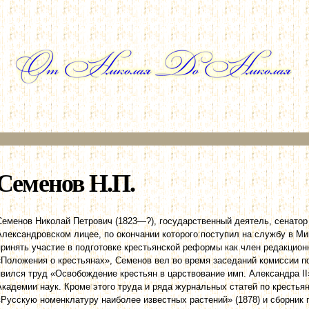
Перейти к
основному
содержанию
Семенов Н.П.
Семенов Николай Петрович (1823—?), государственный деятель, сенатор 
Александровском лицее, по окончании которого поступил на службу в М
принять участие в подготовке крестьянской реформы как член редакцио
«Положения о крестьянах», Семенов вел во время заседаний комиссии по
явился труд «Освобождение крестьян в царствование имп. Александра I
Академии наук. Кроме этого труда и ряда журнальных статей по кресть
«Русскую номенклатуру наиболее известных растений» (1878) и сборник 