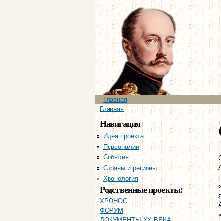
Главное меню
Главная
Вы здесь
Главная
Навигация
Идея проекта
Персоналии
События
Страны и регионы
Хронология
Родственные проекты:
ХРОНОС
ФОРУМ
ДОКУМЕНТЫ XX ВЕКА