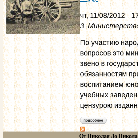
чт, 11/08/2012 - 1
3. Министерств
По участию наро
вопросов это ми
звено в государс
обязанностям пр
воспитанием юно
учебных заведен
цензурою изданн
подробнее
о 3. министерство 
От Николая До Никола