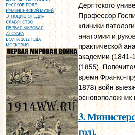
Дерптского униве
РУССКОЕ ПОЛЕ
РУМЯНЦЕВСКИЙ МУЗЕЙ
Профессор Госпи
ЭТНОЦИКЛОПЕДИЯ
СЛАВЯНСТВО
клиники патологи
ПЕРВАЯ МИРОВАЯ
АПСУАРА
анатомии и руко
ВОЙНА 1812 ГОДА
практической ан
МОСКОВИЯ
академии (1841-
(1855). Попечите
время Франко-пру
1878) войн выезж
основоположник 
3. Министерс
год).