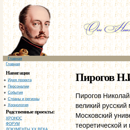
Пе
ос
со
Главное меню
Главная
Вы здесь
Главная
Навигация
Пирогов Н.
Идея проекта
Персоналии
События
Пирогов Николай
Страны и регионы
великий русский 
Хронология
Родственные проекты:
Московский унив
ХРОНОС
теоретической и 
ФОРУМ
ДОКУМЕНТЫ XX ВЕКА