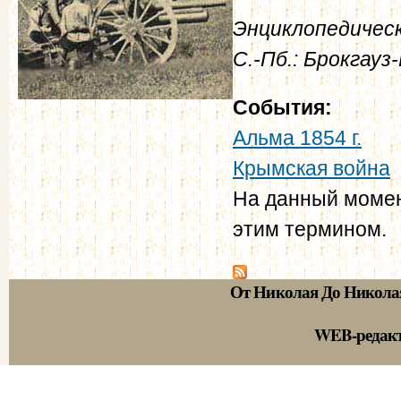
Энциклопедическ
С.-Пб.: Брокгау
События:
Альма 1854 г.
Крымская война
На данный момен
этим термином.
От Николая До Никола
WEB-редак