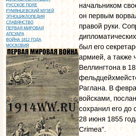
начальником сво
РУССКОЕ ПОЛЕ
РУМЯНЦЕВСКИЙ МУЗЕЙ
он первым ворвал
ЭТНОЦИКЛОПЕДИЯ
СЛАВЯНСТВО
правой руки. Со
ПЕРВАЯ МИРОВАЯ
АПСУАРА
дипломатических 
ВОЙНА 1812 ГОДА
был его секрета
МОСКОВИЯ
армией, а также
Веллингтона в 18
фельдцейхмейсте
Раглана. В февра
войсками, послан
сохранил его до
28 июня 1855 года
Crimea".