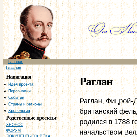
Пе
ос
со
Главное меню
Главная
Вы здесь
Главная
Навигация
Раглан
Идея проекта
Персоналии
События
Раглан, Фицрой-
Страны и регионы
британский фель
Хронология
Родственные проекты:
родился в 1788 г
ХРОНОС
начальством Велл
ФОРУМ
ДОКУМЕНТЫ XX ВЕКА