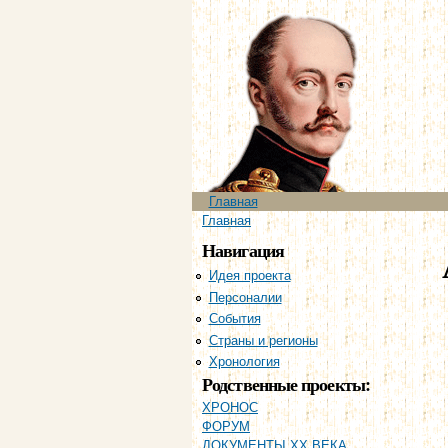
Главное меню
Главная
Вы здесь
Главная
Навигация
Идея проекта
Персоналии
События
Страны и регионы
Хронология
Родственные проекты:
ХРОНОС
ФОРУМ
ДОКУМЕНТЫ XX ВЕКА