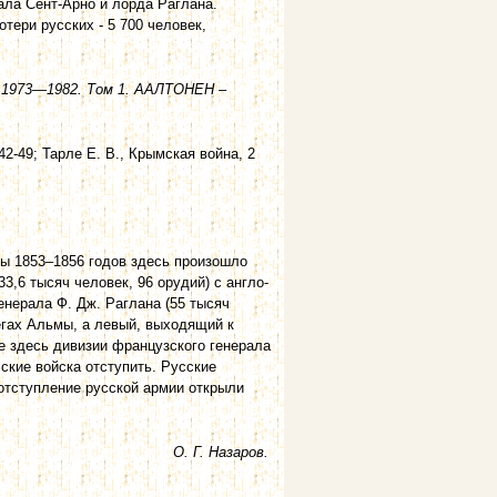
ала Сент-Арно и лорда Раглана.
тери русских - 5 700 человек,
. 1973—1982. Том 1. ААЛТОНЕН –
542-49; Тарле Е. В., Крымская война, 2
ны 1853–1856 годов здесь произошло
,6 тысяч человек, 96 орудий) с англо-
нерала Ф. Дж. Раглана (55 тысяч
регах Альмы, а левый, выходящий к
 здесь дивизии французского генерала
сские войска отступить. Русские
отступление русской армии открыли
О. Г. Назаров.