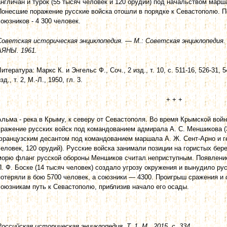
англичан и турок (55 тысяч человек и 120 орудий) под начальством марш
Понесшие поражение русские войска отошли в порядке к Севастополю. По
союзников - 4 300 человек.
Советская историческая энциклопедия. — М.: Советская энциклопедия
АЯНЫ. 1961.
Литература: Маркс К. и Энгельс Ф., Соч., 2 изд., т. 10, с. 511-16, 526-31, 
зд., т. 2, М.-Л., 1950, гл. 3.
+ + +
Альма - река в Крыму, к северу от Севастополя. Во время Крымской вой
сражение русских войск под командованием адмирала А. С. Меншикова (33
французским десантом под командованием маршала А. Ж. Сент-Арно и ге
человек, 120 орудий). Русские войска занимали позиции на гористых бе
морю фланг русской обороны Меншиков считал неприступным. Появление
П. Ф. Боске (14 тысяч человек) создало угрозу окружения и вынудило ру
потеряли в бою 5700 человек, а союзники — 4300. Проигрыш сражения и 
союзникам путь к Севастополю, приблизив начало его осады.
Российская историческая энциклопедия. Т. 1. М., 2015, с. 334.