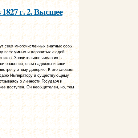
1827 г. 2. Высшее
уг себя многочисленных знатных особ
ору всех умных и даровитых людей
вников. Значительное число их в
вои опасения, свои надежды и свои
австречу этому доверию. К его словам
осударю Императору и существующему
отзываясь о личности Государя и
ее доступен. Он необщителен, но, тем
ество.