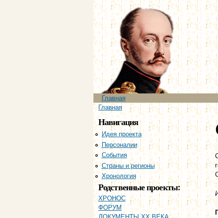
Главное меню
Главная
Вы здесь
Главная
Навигация
Идея проекта
Персоналии
События
Страны и регионы
Хронология
Родственные проекты:
ХРОНОС
ФОРУМ
ДОКУМЕНТЫ XX ВЕКА