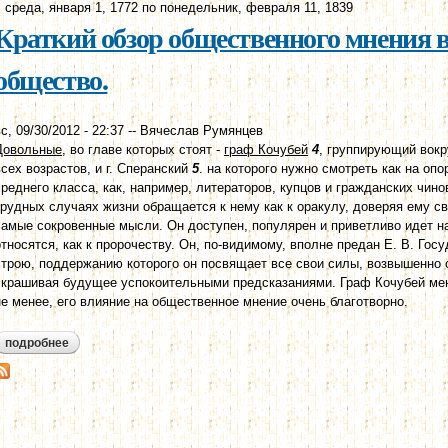
с
среда, января 1, 1772
по
понедельник, февраля 11, 1839
Краткий обзор общественного мнения в 
общество.
с, 09/30/2012 - 22:37
--
Вячеслав Румянцев
Довольные
, во главе которых стоят -
граф Кочубей
4
, группирующий вокр
всех возрастов, и г. Сперанский
5
. на которого нужно смотреть как на оп
среднего класса, как, например, литераторов, купцов и гражданских чино
трудных случаях жизни обращается к нему как к оракулу, доверяя ему с
самые сокровенные мысли. Он доступен, популярен и приветливо идет н
относятся, как к пророчеству. Он, по-видимому, вполне предан Е. В. Г
строю, поддержанию которого он посвящает все свои силы, возвышенно 
скрашивая будущее успокоительными предсказаниями. Граф Кочубей мен
не менее, его влияние на общественное мнение очень благотворно.
подробнее
о краткий обзор общественного мнения в 1827 г. 2. высшее общ