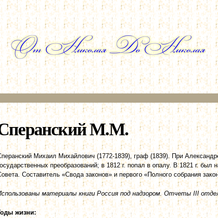
Перейти к
основному
содержанию
Сперанский М.М.
Сперанский Михаил Михайлович (1772-1839), граф (1839). При Александре
государственных преобразований; в 1812 г. попал в опалу. В 1821 г. был
Совета. Составитель «Свода законов» и первого «Полного собрания зако
Использованы материалы книги Россия под надзором. Отчеты III отделе
Годы жизни: