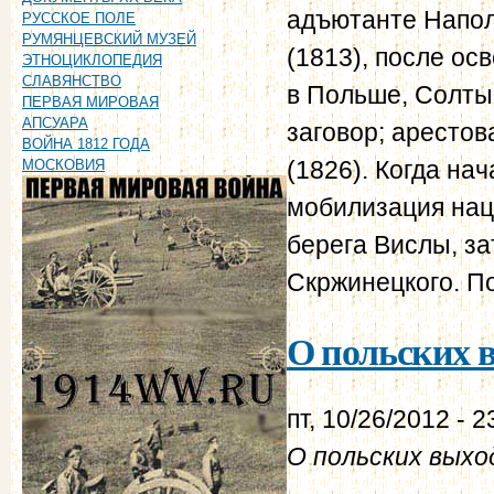
адъютанте Наполе
РУССКОЕ ПОЛЕ
РУМЯНЦЕВСКИЙ МУЗЕЙ
(1813), после ос
ЭТНОЦИКЛОПЕДИЯ
СЛАВЯНСТВО
в Польше, Солты
ПЕРВАЯ МИРОВАЯ
АПСУАРА
заговор; арестов
ВОЙНА 1812 ГОДА
(1826). Когда на
МОСКОВИЯ
мобилизация нац
берега Вислы, за
Скржинецкого. П
О польских в
пт, 10/26/2012 - 2
О польских выхо