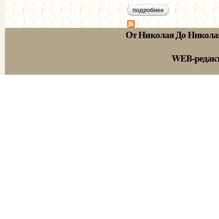
подробнее
о о польских выхо
От Николая До Никола
WEB-редак