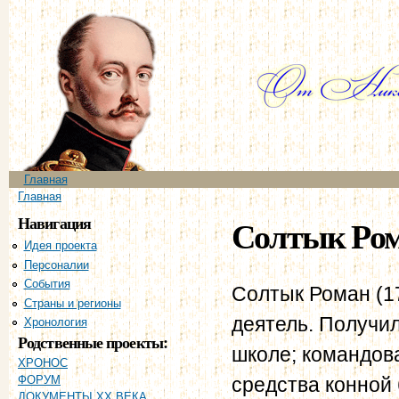
Пе
ос
со
Главное меню
Главная
Вы здесь
Главная
Навигация
Солтык Ро
Идея проекта
Персоналии
События
Солтык Роман (17
Страны и регионы
деятель. Получи
Хронология
Родственные проекты:
школе; командов
ХРОНОС
средства конной 
ФОРУМ
ДОКУМЕНТЫ XX ВЕКА