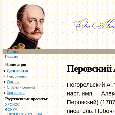
Пе
ос
со
Главное меню
Главная
Вы здесь
Главная
Навигация
Перовский 
Идея проекта
Персоналии
События
Погорельский Ант
Страны и регионы
наст. имя — Але
Хронология
Родственные проекты:
Перовский) (1787
ХРОНОС
писатель. Побоч
ФОРУМ
ДОКУМЕНТЫ XX ВЕКА