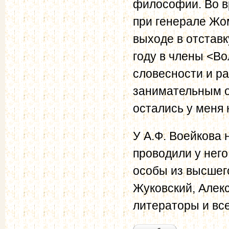
философии. Во в
при генерале Жо
выходе в отставк
году в члены <В
словесности и р
занимательным о
остались у меня 
У А.Ф. Воейкова 
проводили у него
особы из высшего
Жуковский, Алек
литераторы и вс