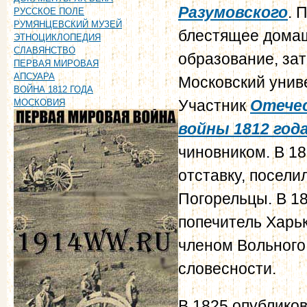
Разумовского
. 
РУССКОЕ ПОЛЕ
РУМЯНЦЕВСКИЙ МУЗЕЙ
блестящее дома
ЭТНОЦИКЛОПЕДИЯ
СЛАВЯНСТВО
образование, за
ПЕРВАЯ МИРОВАЯ
АПСУАРА
Московский униве
ВОЙНА 1812 ГОДА
Участник
Отече
МОСКОВИЯ
войны 1812 год
чиновником. В 18
отставку, поселил
Погорельцы. В 
попечитель Харьк
членом Вольного
словесности.
В 1825 опублико