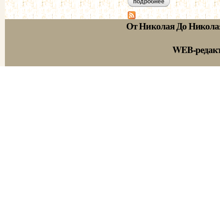
подробнее
о лобойко и.н. пер
От Николая До Никола
WEB-редак