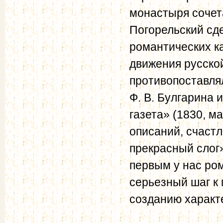
монастыря сочет
Погорельский сд
романтических к
движения русско
противопоставля
Ф. В. Булгарина 
газета» (1830, м
описаний, счаст
прекрасный слог
первым у нас ро
серьезный шаг к 
созданию характ