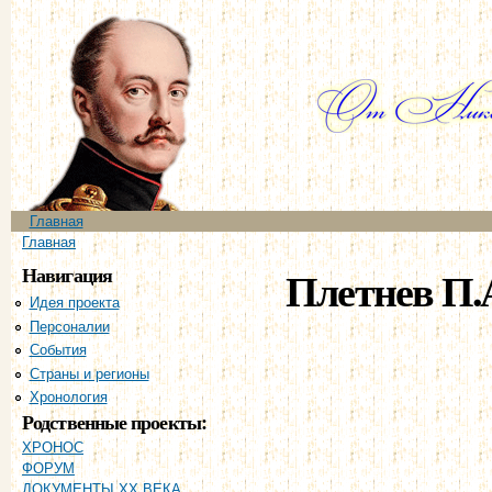
Пе
ос
со
Главное меню
Главная
Вы здесь
Главная
Навигация
Плетнев П.
Идея проекта
Персоналии
События
Страны и регионы
Хронология
Родственные проекты:
ХРОНОС
ФОРУМ
ДОКУМЕНТЫ XX ВЕКА