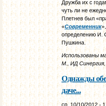
Дружба их с года
чуть ли не ежед
Плетнев был «пр
«
Современник
»
определению И. С
Пушкина.
Использованы ма
М., ИД Синергия,
Однажды обе
даче...
ср, 10/10/2012 - 