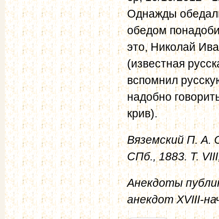
Однажды обедали
обедом понадобил
это, Николай Ива
(известная русск
вспомнил русскую
надобно говорить
крив).
Вяземский П. А. 
СПб., 1883. Т. VIII
Анекдоты публик
анекдот XVIII-нач