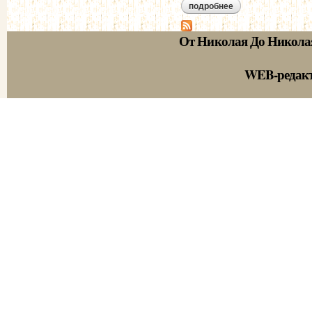
подробнее
о однажды обедали
От Николая До Никола
WEB-редак