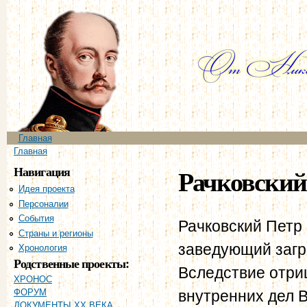
Пе
ос
со
Главное меню
Главная
Вы здесь
Главная
Навигация
Рачковский
Идея проекта
Персоналии
События
Рачковский Петр 
Страны и регионы
заведующий загр
Хронология
Родственные проекты:
Вследствие отри
ХРОНОС
внутренних дел В
ФОРУМ
ДОКУМЕНТЫ XX ВЕКА