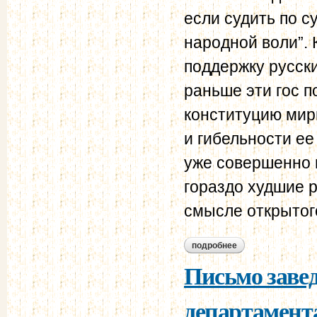
если судить по с
народной воли”.
поддержку русски
раньше эти гос 
конституцию мир
и гибельности ее
уже совершенно 
гораздо худшие 
смысле открытог
подробнее
о докладная запис
департамента поли
Письмо заве
петербурге “групп
департамента