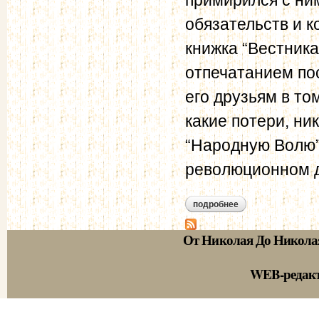
обязательств и к
книжка “Вестника
отпечатанием по
его друзьям в то
какие потери, ник
“Народную Волю” 
революционном 
подробнее
о доклад заведующ
л.тихомирова. 2 фе
От Николая До Никола
WEB-редак