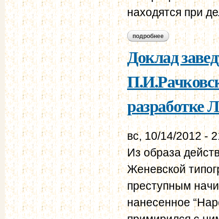
находятся при де
подробнее
о письмо заведующ
деятельностью ру
Доклад заве
П.И.Рачковск
разработке Л
вс, 10/14/2012 - 
Из образа дейст
Женевской типогр
преступным начи
нанесенное “Нар
примирился с ни