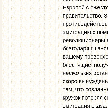
Европой с ожест
правительство. З
противодействова
эмиграцию с пом
революционеры в
благодаря г. Ган
вашему превосхо
блестящие: получ
нескольких орга
скоро вынуждены
тем, что создан
кружок потерял 
эмиграция оказа