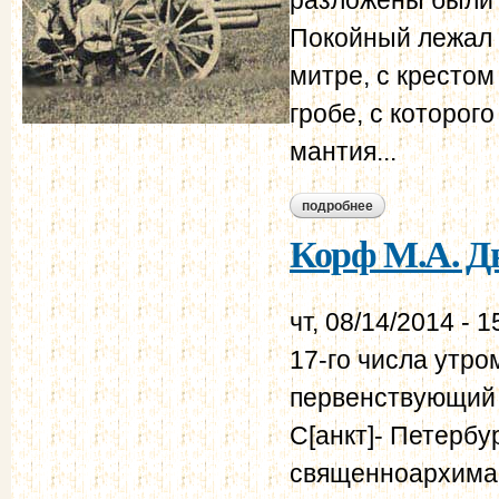
Покойный лежал 
митре, с крестом
гробе, с которог
мантия...
подробнее
о корф м.а. дневни
Корф М.А. Дн
чт, 08/14/2014 - 1
17-го числа утро
первенствующий 
С[анкт]- Петербу
священноархиман