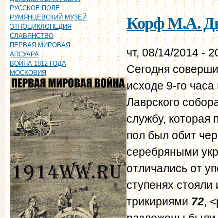
РУССКОЕ ПОЛЕ
Корф М.А. Дн
РУМЯНЦЕВСКИЙ МУЗЕЙ
ЭТНОЦИКЛОПЕДИЯ
СЛАВЯНСТВО
ПЕРВАЯ МИРОВАЯ
чт, 08/14/2014 - 2
АПСУАРА
ВОЙНА 1812 ГОДА
Сегодня соверши
МОСКОВИЯ
исходе 9-го часа
Лаврского собора
службу, которая 
пол был обит чер
серебряными укр
отличались от уп
ступенях стояли 
трикириями
72
, 
разложены были о