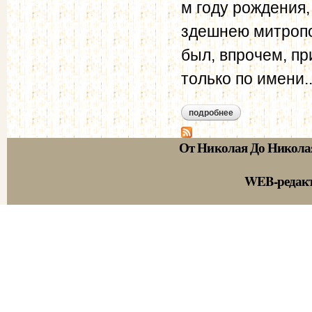
м году рождения,
здешнею митропо
был, впрочем, п
только по имени..
подробнее
о корф м.а. дневни
От Николая До Никола
WEB-редак