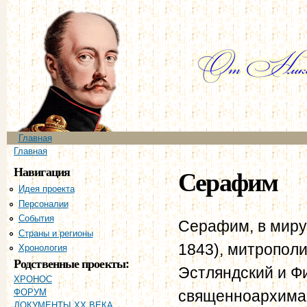
Пе
ос
со
Главное меню
Главная
Вы здесь
Главная
Навигация
Серафим
Идея проекта
Персоналии
События
Серафим, в миру
Страны и регионы
1843), митрополи
Хронология
Родственные проекты:
Эстляндский и Фи
ХРОНОС
священноархиман
ФОРУМ
ДОКУМЕНТЫ XX ВЕКА