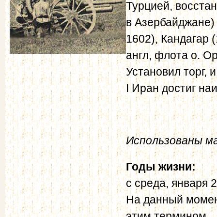
Турцией, восстано
в Азербайджане) 
1602), Кандагар 
англ, флота о. О
Установил торг, 
I Иран достиг на
Использованы м
Годы жизни:
с
среда, января 2
На данный момен
этим термином.