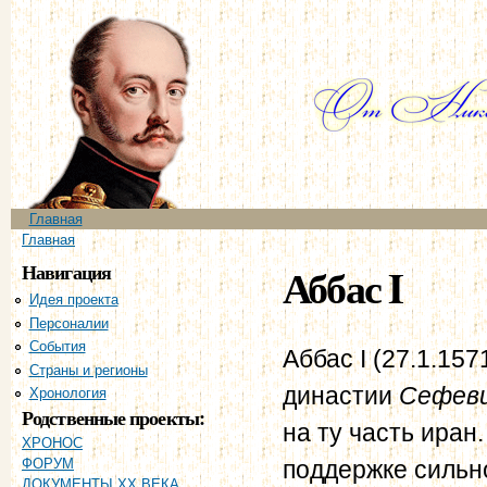
Пе
ос
со
Главное меню
Главная
Вы здесь
Главная
Навигация
Аббас I
Идея проекта
Персоналии
События
Аббас I (27.1.157
Страны и регионы
династии
Сефев
Хронология
Родственные проекты:
на ту часть иран
ХРОНОС
поддержке сильно
ФОРУМ
ДОКУМЕНТЫ XX ВЕКА