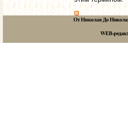
От Николая До Никола
WEB-редак