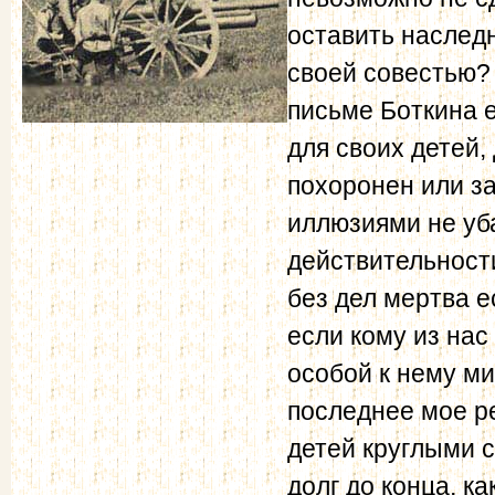
оставить наследн
своей совестью?
письме Боткина е
для своих детей,
похоронен или за
иллюзиями не уб
действительности
без дел мертва е
если кому из нас
особой к нему м
последнее мое ре
детей круглыми 
долг до конца, к