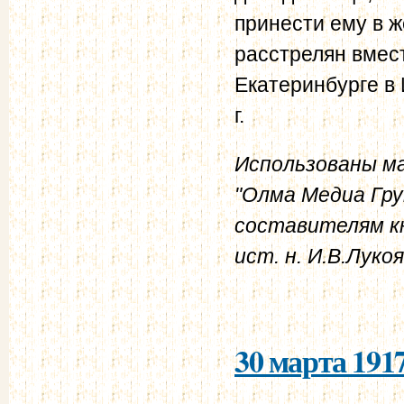
принести ему в ж
расстрелян вмес
Екатеринбурге в 
г.
Использованы ма
"Олма Медиа Гру
составителям кни
ист. н. И.В.Лукоя
30 марта 1917