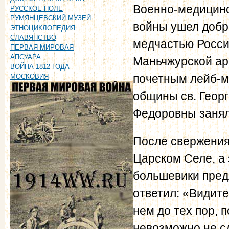
Военно-медицинс
РУССКОЕ ПОЛЕ
РУМЯНЦЕВСКИЙ МУЗЕЙ
войны ушел добр
ЭТНОЦИКЛОПЕДИЯ
СЛАВЯНСТВО
медчастью Росси
ПЕРВАЯ МИРОВАЯ
АПСУАРА
Маньчжурской арм
ВОЙНА 1812 ГОДА
почетным лейб-ме
МОСКОВИЯ
общины св. Георг
Федоровны занял
После свержения
Царском Селе, а 
большевики пред
ответил: «Видите
нем до тех пор, 
невозможно не сд