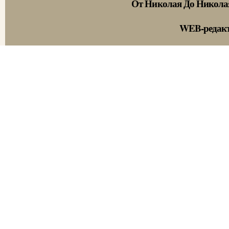
От Николая До Никола
WEB-редак