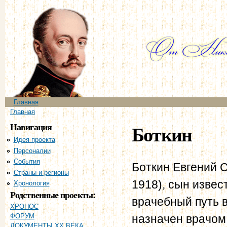
Пе
ос
со
Главное меню
Главная
Вы здесь
Главная
Навигация
Боткин
Идея проекта
Персоналии
События
Боткин Евгений С
Страны и регионы
1918), сын извес
Хронология
Родственные проекты:
врачебный путь в
ХРОНОС
назначен врачом
ФОРУМ
ДОКУМЕНТЫ XX ВЕКА