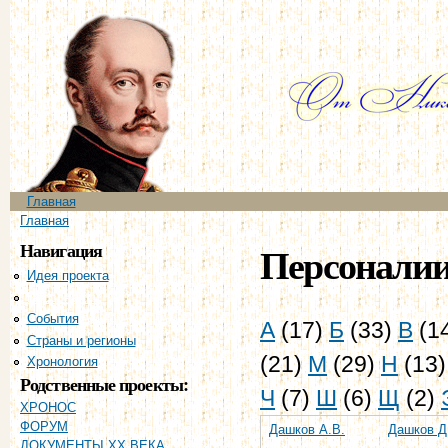
Пе
ос
со
Главное меню
Главная
Вы здесь
Главная
Навигация
Персонали
Идея проекта
Персоналии
События
А
(17)
Б
(33)
В
(1
Страны и регионы
(21)
М
(29)
Н
(13
Хронология
Родственные проекты:
Ч
(7)
Ш
(6)
Щ
(2)
ХРОНОС
ФОРУМ
Дашков А.В.
Дашков Д
ДОКУМЕНТЫ XX ВЕКА