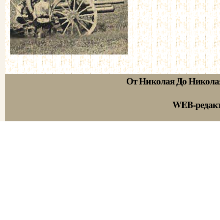
От Николая До Никола
WEB-редак