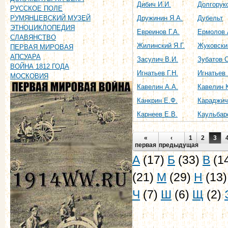
Дибич И.И.
Долгоруко
РУССКОЕ ПОЛЕ
Дружинин Я.А.
Дубельт
РУМЯНЦЕВСКИЙ МУЗЕЙ
ЭТНОЦИКЛОПЕДИЯ
Евреинов Г.А.
Ермолов 
СЛАВЯНСТВО
Жилинский Я.Г.
Жуковски
ПЕРВАЯ МИРОВАЯ
АПСУАРА
Засулич В.И.
Зубатов С
ВОЙНА 1812 ГОДА
Игнатьев Г.Н.
Игнатьев 
МОСКОВИЯ
Кавелин А.А.
Кавелин К
Канкрин Е.Ф.
Караджич
Карнеев Е.В.
Каульбар
Страницы
«
‹
1
2
3
первая
предыдущая
А
(17)
Б
(33)
В
(1
(21)
М
(29)
Н
(13
Ч
(7)
Ш
(6)
Щ
(2)