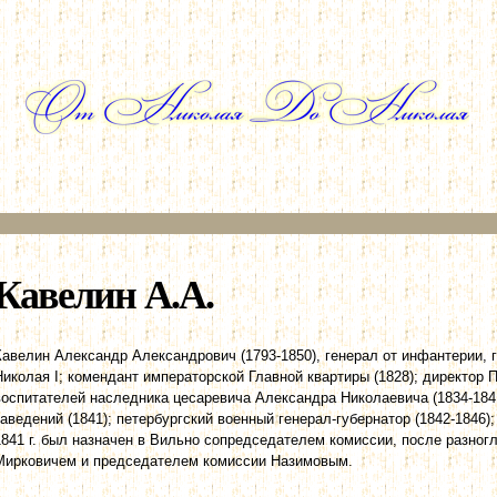
Перейти к
основному
содержанию
Кавелин А.А.
Кавелин Александр Александрович (1793-1850), генерал от инфантерии,
Николая I; комендант императорской Главной квартиры (1828); директор П
воспитателей наследника цесаревича Александра Николаевича (1834-184
заведений (1841); петербургский военный генерал-губернатор (1842-1846)
1841 г. был назначен в Вильно сопредседателем комиссии, после разног
Мирковичем и председателем комиссии Назимовым.