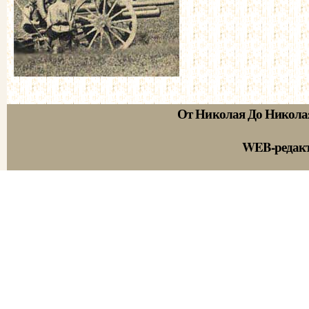
От Николая До Никола
WEB-редак