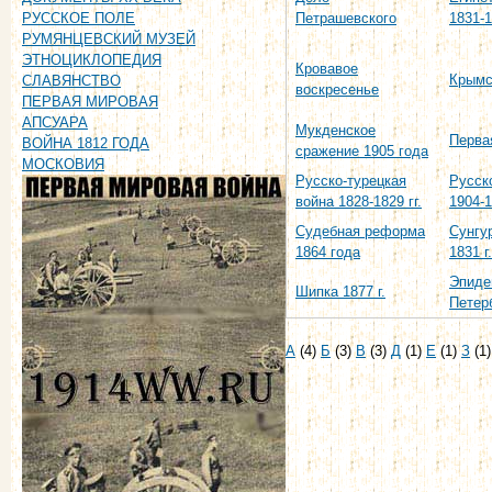
Петрашевского
1831-
РУССКОЕ ПОЛЕ
РУМЯНЦЕВСКИЙ МУЗЕЙ
ЭТНОЦИКЛОПЕДИЯ
Кровавое
Крымс
СЛАВЯНСТВО
воскресенье
ПЕРВАЯ МИРОВАЯ
АПСУАРА
Мукденское
Перва
ВОЙНА 1812 ГОДА
сражение 1905 года
МОСКОВИЯ
Русско-турецкая
Русск
война 1828-1829 гг.
1904-1
Судебная реформа
Сунгу
1864 года
1831 г.
Эпиде
Шипка 1877 г.
Петерб
А
(4)
Б
(3)
В
(3)
Д
(1)
Е
(1)
З
(1