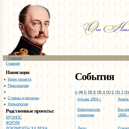
Пе
ос
со
Главное меню
Главная
Вы здесь
Главная
Навигация
События
Идея проекта
Персоналии
События
А
(4)
Б
(3)
В
(3)
Д
(1)
Е
(1)
З
(1
Страны и регионы
Альма 1854 г.
Анапа 
Хронология
Родственные проекты:
Бородинское
Босни
сражение
1908—
ХРОНОС
ФОРУМ
Дело
Египе
ДОКУМЕНТЫ XX ВЕКА