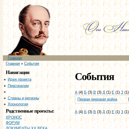
Пе
ос
со
Главное меню
Главная
Вы здесь
Главная
»
События
Навигация
События
Идея проекта
Персоналии
События
А
(4)
Б
(3)
В
(3)
Д
(1)
Е
(1)
З
(1
Страны и регионы
Первая мировая война
Хронология
Родственные проекты:
А
(4)
Б
(3)
В
(3)
Д
(1)
Е
(1)
З
(1
ХРОНОС
ФОРУМ
ДОКУМЕНТЫ XX ВЕКА