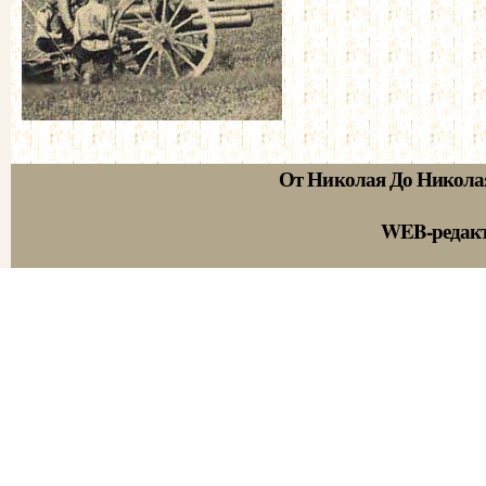
От Николая До Никола
WEB-редак