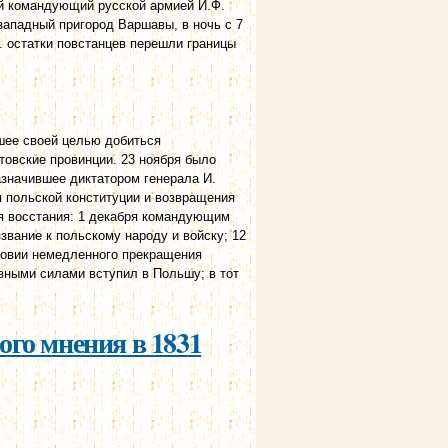
ый командующий русской армией И.Ф.
западный пригород Варшавы, в ночь с 7
г. остатки повстанцев перешли границы
вшее своей целью добиться
товские провинции. 23 ноября было
азначившее диктатором генерала И.
я польской конституции и возвращения
я восстания: 1 декабря командующим
звание к польскому народу и войску; 12
ловии немедленного прекращения
вными силами вступил в Польшу; в тот
го мнения в 1831