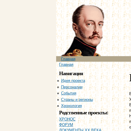
Главное меню
Главная
Вы здесь
Главная
Навигация
Идея проекта
Персоналии
События
Страны и регионы
Хронология
Родственные проекты:
ХРОНОС
ФОРУМ
ДОКУМЕНТЫ XX ВЕКА