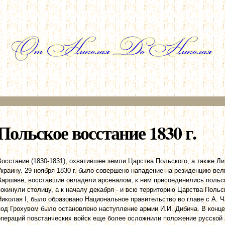
Перейти к
основному
содержанию
Польское восстание 1830 г.
Восстание (1830-1831), охватившее земли Царства Польского, а также 
Украину. 29 ноября 1830 г. было совершено нападение на резиденцию вел
Варшаве, восставшие овладели арсеналом, к ним присоединились польск
покинули столицу, а к началу декабря - и всю территорию Царства Поль
Николая I, было образовано Национальное правительство во главе с А. Ч
под Грохувом было остановлено наступление армии И.И. Дибича. В конце
операций повстанческих войск еще более осложнили положение русской