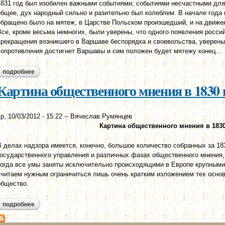
1831 год был изобилен важными событиями; событиями несчастными для
общее, дух народный сильно и разительно был колеблем. В начале года
обращено было на мятеж, в Царстве Польском произшедший, и на движен
Все, кроме весьма немногих, были уверены, что одного появления росси
прекращения возникшего в Варшаве беспорядка и своевольства, уверены 
сопротивления достигнет Варшавы и сим положен будет мятежу конец...
подробнее
о обозрение происшествий и общественного мнения в 1831 году
Картина общественного мнения в 1830 г
р, 10/03/2012 - 15:22
--
Вячеслав Румянцев
Картина общественного мнения в 1830
В делах надзора имеется, конечно, большое количество собранных за 183
государственного управления и различных фазах общественного мнения,
когда все умы заняты исключительно происходящими в Европе крупным
считаем нужным ограничиться лишь очень кратким изложением тех основ
общество.
подробнее
о картина общественного мнения в 1830 году.