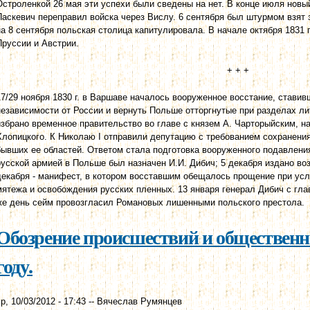
Остроленкой 26 мая эти успехи были сведены на нет. В конце июля нов
Паскевич переправил войска через Вислу. 6 сентября был штурмом взят 
на 8 сентября польская столица капитулировала. В начале октября 1831 
Пруссии и Австрии.
+ + +
17/29 ноября 1830 г. в Варшаве началось вооруженное восстание, стави
независимости от России и вернуть Польше отторгнутые при разделах ли
избрано временное правительство во главе с князем А. Чарторыйским, н
Хлопицкого. К Николаю I отправили депутацию с требованием сохранени
бывших ее областей. Ответом стала подготовка вооруженного подавлени
русской армией в Польше был назначен И.И. Дибич; 5 декабря издано воз
декабря - манифест, в котором восставшим обещалось прощение при ус
мятежа и освобождения русских пленных. 13 января генерал Дибич с гла
же день сейм провозгласил Романовых лишенными польского престола.
Обозрение происшествий и общественно
году.
р, 10/03/2012 - 17:43
--
Вячеслав Румянцев