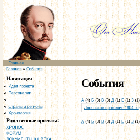
Пе
ос
со
Главное меню
Главная
Вы здесь
Главная
»
События
Навигация
События
Идея проекта
Персоналии
События
А
(4)
Б
(3)
В
(3)
Д
(1)
Е
(1)
З
(1
Страны и регионы
Ляоянское сражение 1904 го
Хронология
Родственные проекты:
А
(4)
Б
(3)
В
(3)
Д
(1)
Е
(1)
З
(1
ХРОНОС
ФОРУМ
ДОКУМЕНТЫ XX ВЕКА