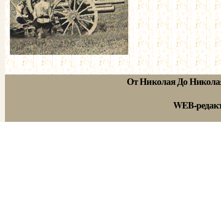
От Николая До Никола
WEB-редак