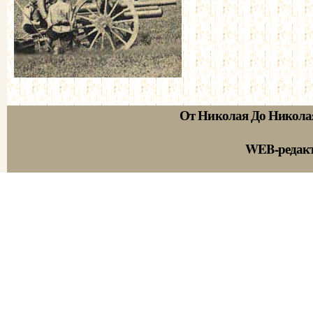
От Николая До Никола
WEB-редак