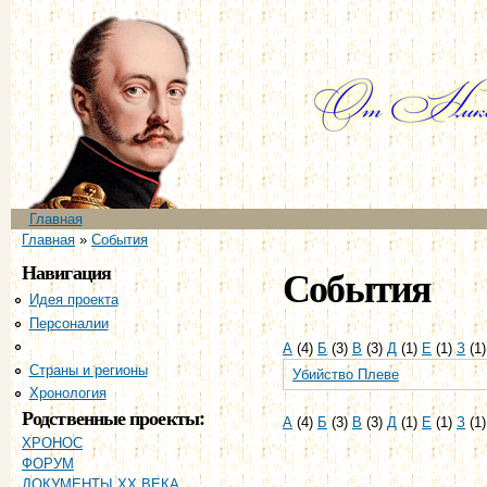
Пе
ос
со
Главное меню
Главная
Вы здесь
Главная
»
События
Навигация
События
Идея проекта
Персоналии
События
А
(4)
Б
(3)
В
(3)
Д
(1)
Е
(1)
З
(1
Страны и регионы
Убийство Плеве
Хронология
Родственные проекты:
А
(4)
Б
(3)
В
(3)
Д
(1)
Е
(1)
З
(1
ХРОНОС
ФОРУМ
ДОКУМЕНТЫ XX ВЕКА