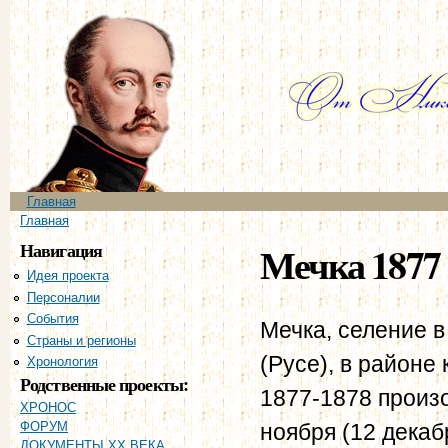
Пе
ос
со
Главное меню
Главная
Вы здесь
Главная
Навигация
Мечка 1877 
Идея проекта
Персоналии
События
Мечка, селение в
Страны и регионы
(Русе), в районе
Хронология
Родственные проекты:
1877-1878 произо
ХРОНОС
ноября (12 декаб
ФОРУМ
ДОКУМЕНТЫ XX ВЕКА