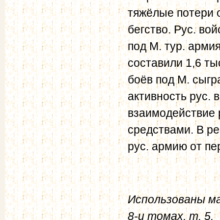
тяжёлые потери о
бегство. Рус. во
под М. тур. армия
составили 1,6 т
боёв под М. сыгр
активность рус. 
взаимодействие 
средствами. В ре
рус. армию от п
Использованы м
8-и томах, т. 5.