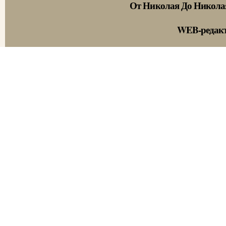
От Николая До Никола
WEB-редак