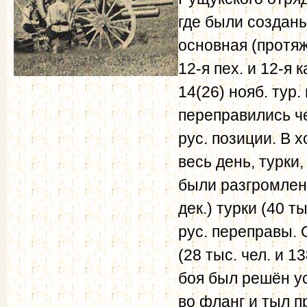
где были созданы
основная (протяж
12-я пех. и 12-я к
14(26) нояб. тур.
переправились ч
рус. позиции. В 
весь день, турки
были разгромлены
дек.) турки (40 т
рус. переправы. 
(28 тыс. чел. и 1
боя был решён ус
во фланг и тыл п