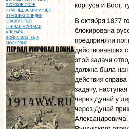
корпуса и Вост. т
РУССКОЕ ПОЛЕ
РУМЯНЦЕВСКИЙ МУЗЕЙ
ЭТНОЦИКЛОПЕДИЯ
В октября 1877 
СЛАВЯНСТВО
ПЕРВАЯ МИРОВАЯ
блокирована рус
АПСУАРА
ВОЙНА 1812 ГОДА
предприняли поп
МОСКОВИЯ
действовавших с
этой задачи отво
должна была нан
действия справа
задачу, наступая
через Дунай у де
через Дунай прик
Александровича,
Рущукского отряд