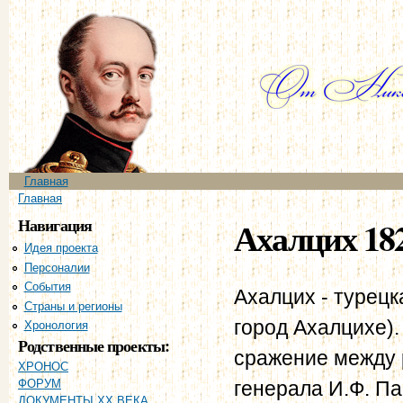
Пе
ос
со
Главное меню
Главная
Вы здесь
Главная
Навигация
Ахалцих 182
Идея проекта
Персоналии
События
Ахалцих - турецк
Страны и регионы
город Ахалцихе). 
Хронология
Родственные проекты:
сражение между 
ХРОНОС
генерала И.Ф. Па
ФОРУМ
ДОКУМЕНТЫ XX ВЕКА