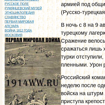
армией под общи
РУССКОЕ ПОЛЕ
РУМЯНЦЕВСКИЙ МУЗЕЙ
(Русско-турецка
ЭТНОЦИКЛОПЕДИЯ
СЛАВЯНСТВО
ПЕРВАЯ МИРОВАЯ
В ночь с 8 на 9 
АПСУАРА
ВОЙНА 1812 ГОДА
турецкому лагерю
МОСКОВИЯ
Сражение велось
сражаться лишь 
турки отступили, 
пленными. Урон 
Российский коман
неделю после оде
войска на штурм 
приступа крепост