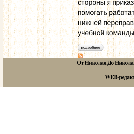
стороны я приказ
помогать работа
нижней переправ
учебной команды
подробнее
о бурцов и.г. - мур
От Николая До Никола
WEB-редак