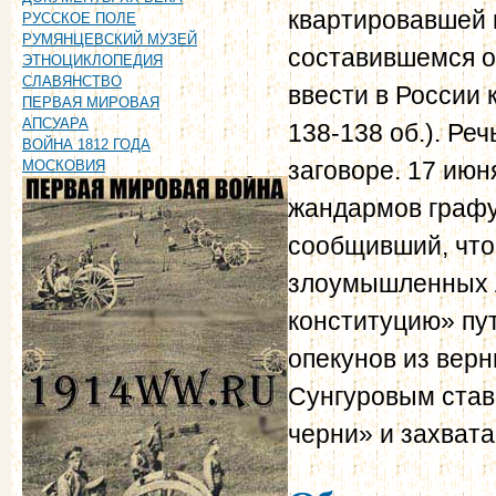
квартировавшей 
РУССКОЕ ПОЛЕ
РУМЯНЦЕВСКИЙ МУЗЕЙ
составившемся 
ЭТНОЦИКЛОПЕДИЯ
СЛАВЯНСТВО
ввести в России к
ПЕРВАЯ МИРОВАЯ
АПСУАРА
138-138 об.). Ре
ВОЙНА 1812 ГОДА
заговоре. 17 июн
МОСКОВИЯ
жандармов графу
сообщивший, что
злоумышленных 
конституцию» пу
опекунов из верн
Сунгуровым став
черни» и захвата