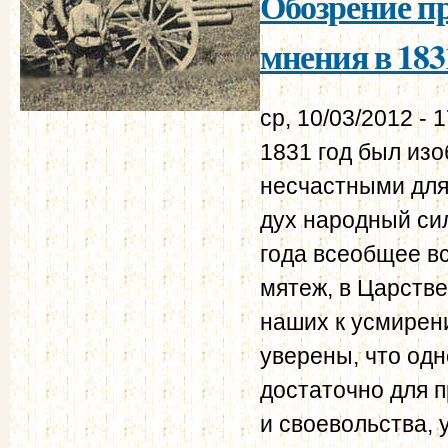
Обозрение п
мнения в 1831
ср, 10/03/2012 - 
1831 год был из
несчастными для
дух народный си
года всеобщее в
мятеж, в Царств
наших к усмирени
уверены, что одн
достаточно для 
и своевольства, 