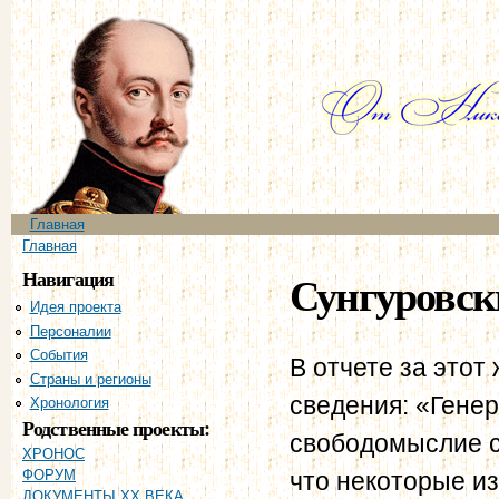
Пе
ос
со
Главное меню
Главная
Вы здесь
Главная
Навигация
Сунгуровски
Идея проекта
Персоналии
События
В отчете за этот
Страны и регионы
сведения: «Гене
Хронология
Родственные проекты:
свободомыслие с
ХРОНОС
что некоторые и
ФОРУМ
ДОКУМЕНТЫ XX ВЕКА