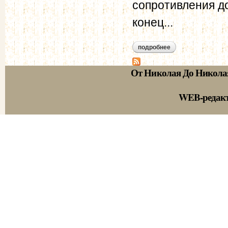
сопротивления д
конец...
подробнее
о обозрение проис
От Николая До Никола
WEB-редак