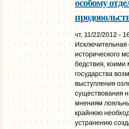
особому отде
продовольств
чт, 11/22/2012 - 1
Исключительная 
исторического м
бедствия, коими 
государства воз
выступления озл
существования н
мнениям лояльны
крайнюю необход
устранению созд