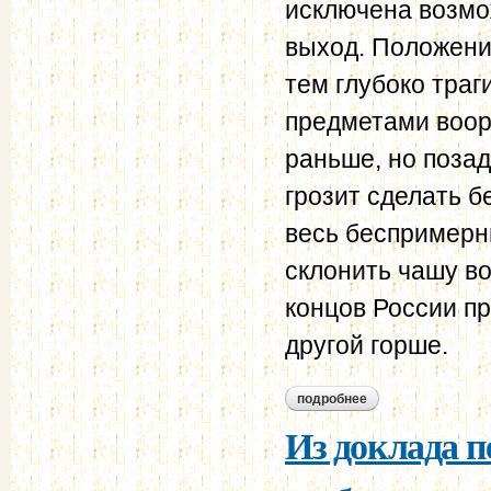
исключена возмо
выход. Положени
тем глубоко траг
предметами воор
раньше, но позад
грозит сделать б
весь беспримерн
склонить чашу во
концов России пр
другой горше.
подробнее
о записка председ
хозяйственной раз
Из доклада п