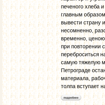
печеного хлеба и
главным образом
вывести страну и
несомненно, раз
временно, ценою
при повторении 
переброситься на
самую тяжелую м
Петрограде оста
материала, рабоч
толпа вступает н
подробнее
о телеграмма пред