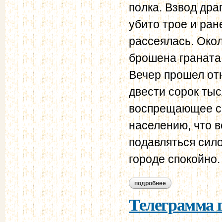
полка. Взвод дра
убито трое и ран
рассеялась. Око
брошена граната
Вечер прошел от
двести сорок ты
воспрещающее ск
населению, что в
подавляться сило
городе спокойно.
подробнее
о телеграмма ген. 
Телеграмма г