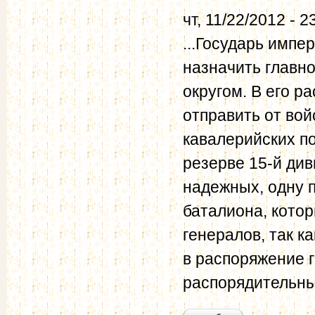
чт, 11/22/2012 - 2
...Государь импе
назначить глав
округом. В его 
отправить от вой
кавалерийских по
резерве 15-й див
надежных, одну 
баталиона, котор
генералов, так к
в распоряжение 
распорядительны