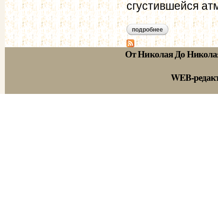
сгустившейся ат
подробнее
о из доклада петр
продовольственном
От Николая До Никола
WEB-редак