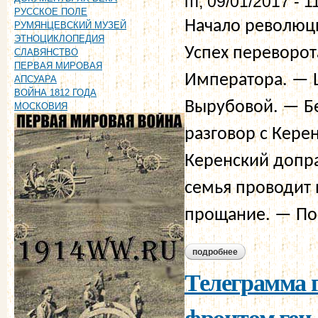
пт, 09/01/2017 - 1
РУССКОЕ ПОЛЕ
Начало революц
РУМЯНЦЕВСКИЙ МУЗЕЙ
ЭТНОЦИКЛОПЕДИЯ
Успех переворот
СЛАВЯНСТВО
ПЕРВАЯ МИРОВАЯ
Императора. — 
АПСУАРА
ВОЙНА 1812 ГОДА
Вырубовой. — Б
МОСКОВИЯ
разговор с Кер
Керенский допр
семья проводит 
прощание. — По
подробнее
о нарышкина е.а. 
Телеграмма 
фронтом ген.