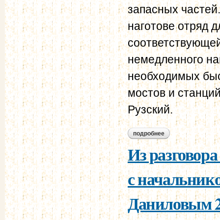
запасных частей
наготове отряд д
соответствующей
немедленного на
необходимых быс
мостов и станций
Рузский.
подробнее
о телеграмма глав
командующему 42 к
Из разговора
с начальнико
Даниловым 27