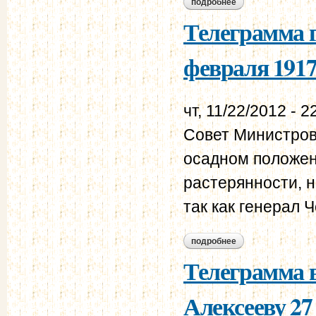
подробнее
о из разговора по
даниловым 27 февр
Телеграмма г
февраля 1917
чт, 11/22/2012 - 2
Совет Министров
осадном положен
растерянности, 
так как генерал 
подробнее
о телеграмма ген. 
Телеграмма в
Алексееву 27