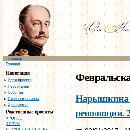
Пе
ос
со
Главное меню
Главная
Вы здесь
Главная
Навигация
Февральска
Идея проекта
Персоналии
События
Нарышкина Е
Страны и регионы
Хронология
революции. 2
Родственные проекты:
ХРОНОС
ФОРУМ
ДОКУМЕНТЫ XX ВЕКА