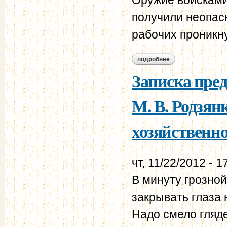
получили неопас
рабочих проникну
подробнее
о телеграмма гл. 
верховного главно
Записка пред
М. В. Родзян
хозяйственно
чт, 11/22/2012 - 1
В минуту грозно
закрывать глаза
Надо смело глядет