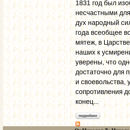
1831 год был из
несчастными для
дух народный си
года всеобщее в
мятеж, в Царств
наших к усмирени
уверены, что одн
достаточно для 
и своевольства, 
сопротивления д
конец...
подробнее
о обозрение проис