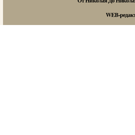
От Николая До Никола
WEB-редак