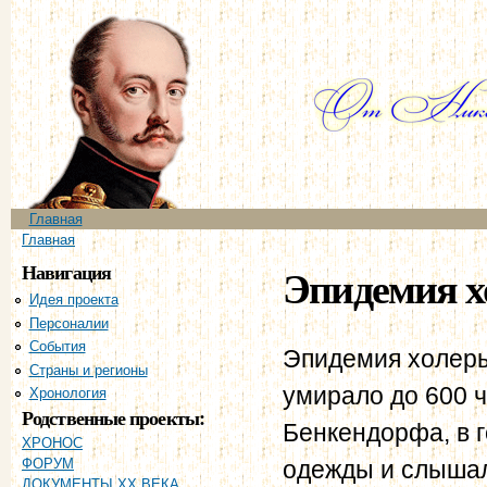
Пе
ос
со
Главное меню
Главная
Вы здесь
Главная
Навигация
Эпидемия хо
Идея проекта
Персоналии
События
Эпидемия холеры 
Страны и регионы
умирало до 600 ч
Хронология
Родственные проекты:
Бенкендорфа, в 
ХРОНОС
одежды и слышал
ФОРУМ
ДОКУМЕНТЫ XX ВЕКА