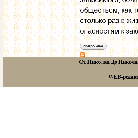
обществом, как т
столько раз в жи
опасностям к зак
подробнее
о лобойко и.н. в.н. 
От Николая До Никола
WEB-редак