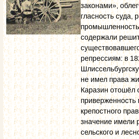
законами», облег
гласность суда, 
промышленность 
содержали решит
существовавшего
репрессиям: в 18
Шлиссельбургску
не имел права жи
Каразин отошёл 
приверженность 
крепостного пра
значение имели 
сельского и лесн