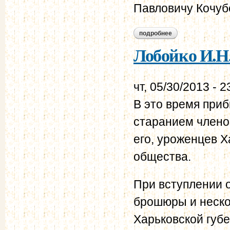
Павловичу Кочу
подробнее
о лобойко и.н. в.н.
Лобойко И.Н.
чт, 05/30/2013 - 2
В это время приб
старанием членов
его, уроженцев Х
общества.
При вступлении 
брошюры и неско
Харьковской губ