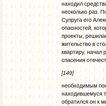
находил средств
несколько раз. П
Супруга его Алек
опасностей, кото
проекты, решилас
жительство в сто
квартиру, начал 
спасения отечес
[149]
необходимым пос
находившемуся т
обратился он к м