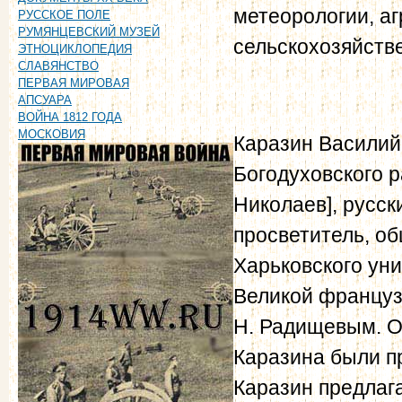
метеорологии, а
РУССКОЕ ПОЛЕ
РУМЯНЦЕВСКИЙ МУЗЕЙ
сельскохозяйств
ЭТНОЦИКЛОПЕДИЯ
СЛАВЯНСТВО
ПЕРВАЯ МИРОВАЯ
АПСУАРА
ВОЙНА 1812 ГОДА
МОСКОВИЯ
Каразин Василий 
Богодуховского р
Николаев], русск
просветитель, о
Харьковского уни
Великой француз
Н. Радищевым. О
Каразина были пр
Каразин предлаг