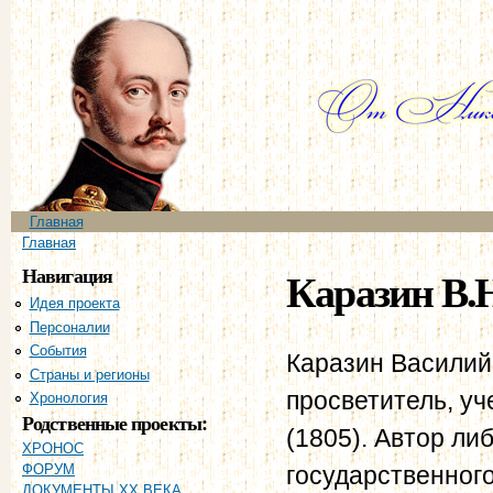
Пе
ос
со
Главное меню
Главная
Вы здесь
Главная
Навигация
Каразин В.
Идея проекта
Персоналии
События
Каразин Василий
Страны и регионы
просветитель, у
Хронология
Родственные проекты:
(1805). Автор л
ХРОНОС
государственного
ФОРУМ
ДОКУМЕНТЫ XX ВЕКА