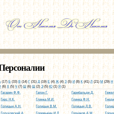
Перейти к
основному
содержанию
Персоналии
А
(17)
Б
(33)
В
(14)
Г
(31)
Д
(19)
Е
(4)
Ж
(4)
З
(5)
И
(8)
К
(41)
Л
(21)
М
(29)
Н
Ф
(6)
Х
(5)
Ч
(7)
Ш
(6)
Щ
(2)
Э
(5)
Ю
(1)
Я
(1)
Гагарин Ф.Ф.
Гапон Г.
Гарибальди Д.
Гежел
Гирс Н.К.
Глинка М.И.
Глинка Ф.Н.
Гнеди
Голицын А.Н.
Голицын В.М.
Голицын Д.В.
Голиц
Голуховский А.
Горемыкин И.Л.
Горчаков А.М.
Горча