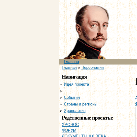
Главное меню
Главная
Вы здесь
Главная
»
Персоналии
Навигация
Идея проекта
Персоналии
События
Страны и регионы
Хронология
Родственные проекты:
ХРОНОС
ФОРУМ
ДОКУМЕНТЫ XX ВЕКА