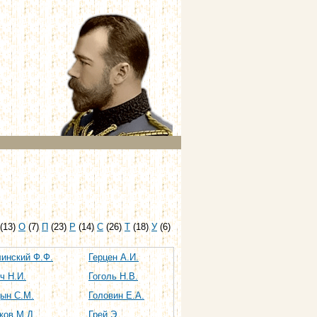
(13)
О
(7)
П
(23)
Р
(14)
С
(26)
Т
(18)
У
(6)
инский Ф.Ф.
Герцен А.И.
ч Н.И.
Гоголь Н.В.
ын С.М.
Головин Е.А.
ков М.Д.
Грей Э.