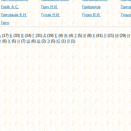
Грейг А.С.
Греч Н.И.
Грибоедов
Григо
Григорьев К.Н.
Гулак Н.И.
Гурко В.И.
Гурье
Гюго
А
(17)
Б
(33)
В
(14)
Г
(31)
Д
(19)
Е
(4)
Ж
(4)
З
(5)
И
(8)
К
(41)
Л
(21)
М
(29)
Н
Ф
(6)
Х
(5)
Ч
(7)
Ш
(6)
Щ
(2)
Э
(5)
Ю
(1)
Я
(1)