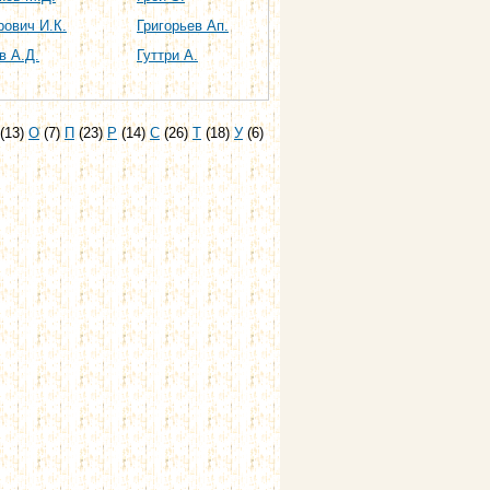
рович И.К.
Григорьев Ап.
в А.Д.
Гуттри А.
(13)
О
(7)
П
(23)
Р
(14)
С
(26)
Т
(18)
У
(6)