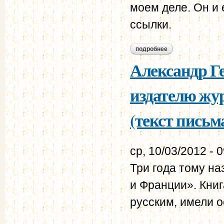
моем деле. Он и
ссылки.
подробнее
о сергей григорьев
Александр Г
издателю жур
(текст письм
ср, 10/03/2012 - 
Три года тому н
и Франции». Книг
русским, имели о