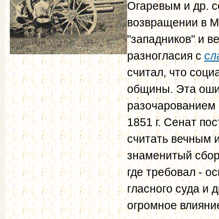
Огаревым и др. с
возвращении в М
"западников" и в
разногласия с
сл
считал, что соци
общины. Эта оши
разочарованием 
1851 г. Сенат по
считать вечным и
знаменитый сбо
где требовал - о
гласного суда и
огромное влияни