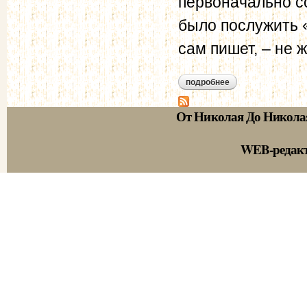
первоначально с
было послужить 
сам пишет, – не 
подробнее
о александр герце
От Николая До Никола
WEB-редак