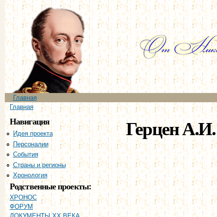
Пе
ос
со
Главное меню
Главная
Вы здесь
Главная
Навигация
Герцен А.И.
Идея проекта
Персоналии
События
Страны и регионы
Хронология
Родственные проекты:
ХРОНОС
ФОРУМ
ДОКУМЕНТЫ XX ВЕКА