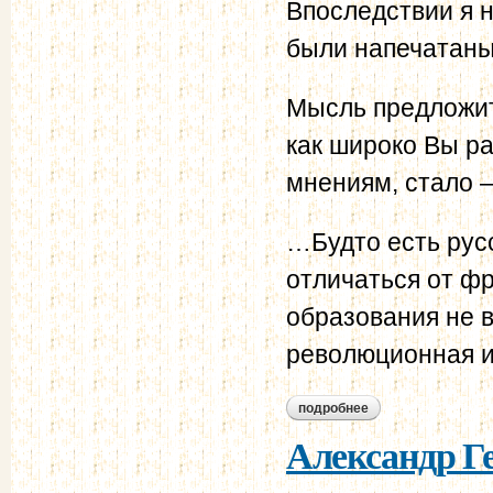
Впоследствии я 
были напечатаны
Мысль предложить
как широко Вы р
мнениям, стало 
…Будто есть рус
отличаться от фр
образования не в
революционная и
подробнее
о александр герце
письма)
Александр Г