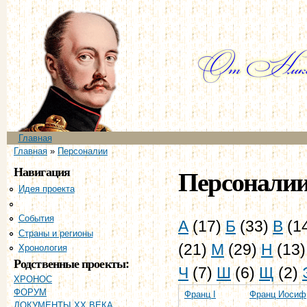
Пе
ос
со
Главное меню
Главная
Вы здесь
Главная
»
Персоналии
Навигация
Персонали
Идея проекта
Персоналии
События
А
(17)
Б
(33)
В
(1
Страны и регионы
(21)
М
(29)
Н
(13
Хронология
Родственные проекты:
Ч
(7)
Ш
(6)
Щ
(2)
ХРОНОС
ФОРУМ
Франц I
Франц Иосиф
ДОКУМЕНТЫ XX ВЕКА