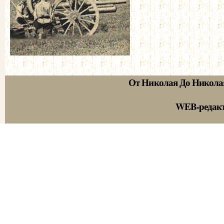
От Николая До Никола
WEB-редак