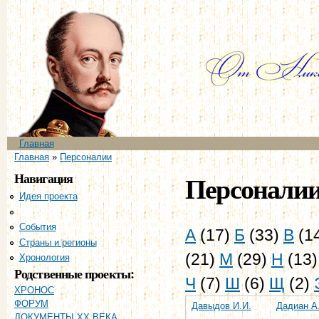
Пе
ос
со
Главное меню
Главная
Вы здесь
Главная
»
Персоналии
Навигация
Персонали
Идея проекта
Персоналии
События
А
(17)
Б
(33)
В
(1
Страны и регионы
(21)
М
(29)
Н
(13
Хронология
Родственные проекты:
Ч
(7)
Ш
(6)
Щ
(2)
ХРОНОС
ФОРУМ
Давыдов И.И.
Дадиан А
ДОКУМЕНТЫ XX ВЕКА