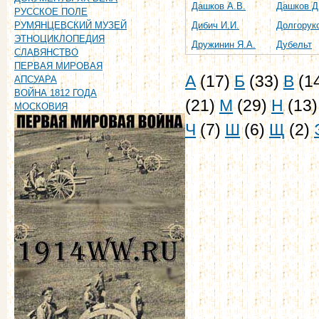
Дашков А.В.
Дашков Д
РУССКОЕ ПОЛЕ
Дибич И.И.
Долгоруко
РУМЯНЦЕВСКИЙ МУЗЕЙ
ЭТНОЦИКЛОПЕДИЯ
Дружинин Я.А.
Дубельт
СЛАВЯНСТВО
ПЕРВАЯ МИРОВАЯ
А
(17)
Б
(33)
В
(1
АПСУАРА
ВОЙНА 1812 ГОДА
(21)
М
(29)
Н
(13
МОСКОВИЯ
Ч
(7)
Ш
(6)
Щ
(2)