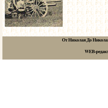
От Николая До Никола
WEB-редак