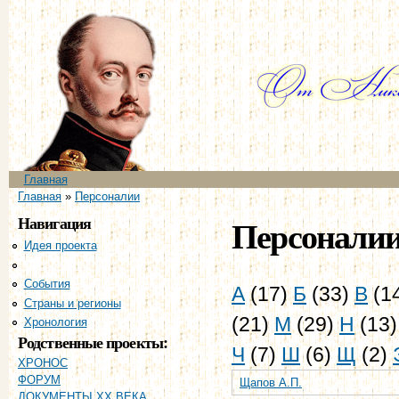
Пе
ос
со
Главное меню
Главная
Вы здесь
Главная
»
Персоналии
Навигация
Персонали
Идея проекта
Персоналии
События
А
(17)
Б
(33)
В
(1
Страны и регионы
(21)
М
(29)
Н
(13
Хронология
Родственные проекты:
Ч
(7)
Ш
(6)
Щ
(2)
ХРОНОС
ФОРУМ
Щапов А.П.
ДОКУМЕНТЫ XX ВЕКА