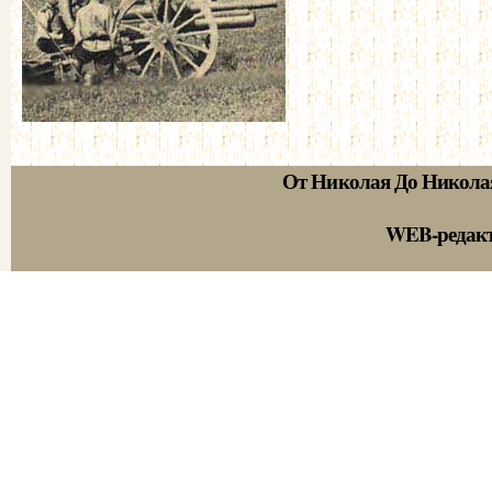
От Николая До Никола
WEB-редак