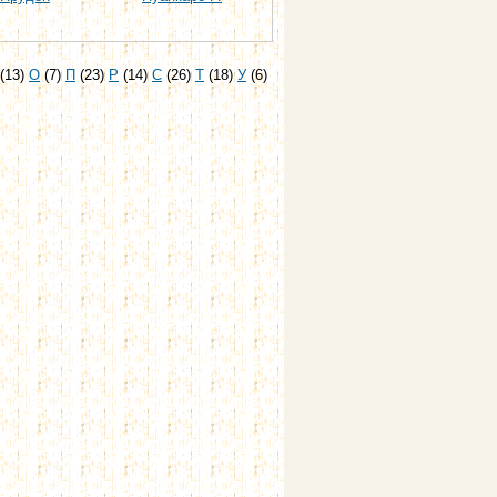
(13)
О
(7)
П
(23)
Р
(14)
С
(26)
Т
(18)
У
(6)