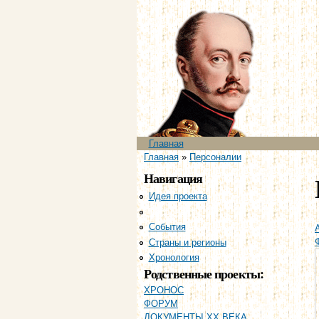
Главное меню
Главная
Вы здесь
Главная
»
Персоналии
Навигация
Идея проекта
Персоналии
События
Страны и регионы
Хронология
Родственные проекты:
ХРОНОС
ФОРУМ
ДОКУМЕНТЫ XX ВЕКА