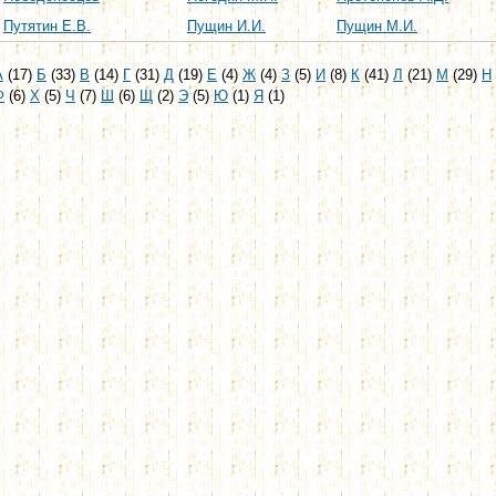
Путятин Е.В.
Пущин И.И.
Пущин М.И.
А
(17)
Б
(33)
В
(14)
Г
(31)
Д
(19)
Е
(4)
Ж
(4)
З
(5)
И
(8)
К
(41)
Л
(21)
М
(29)
Н
Ф
(6)
Х
(5)
Ч
(7)
Ш
(6)
Щ
(2)
Э
(5)
Ю
(1)
Я
(1)