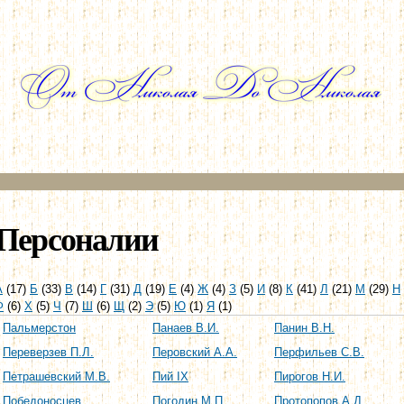
Перейти к
основному
содержанию
Персоналии
А
(17)
Б
(33)
В
(14)
Г
(31)
Д
(19)
Е
(4)
Ж
(4)
З
(5)
И
(8)
К
(41)
Л
(21)
М
(29)
Н
Ф
(6)
Х
(5)
Ч
(7)
Ш
(6)
Щ
(2)
Э
(5)
Ю
(1)
Я
(1)
Пальмерстон
Панаев В.И.
Панин В.Н.
Переверзев П.Л.
Перовский А.А.
Перфильев С.В.
Петрашевский М.В.
Пий IX
Пирогов Н.И.
Победоносцев
Погодин М.П.
Протопопов А.Д.