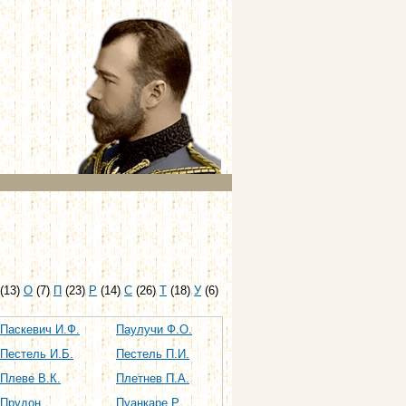
(13)
О
(7)
П
(23)
Р
(14)
С
(26)
Т
(18)
У
(6)
Паскевич И.Ф.
Паулучи Ф.О.
Пестель И.Б.
Пестель П.И.
Плеве В.К.
Плетнев П.А.
Прудон
Пуанкаре Р.