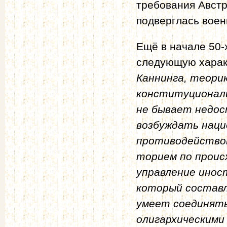
требования Австр
подверглась воен
Ещё в начале 50-
следующую характ
Каннинга, теори
конституционали
не бывает недос
возбуждать наци
противодействов
торием по происх
управление инос
который составл
умеет соединять
олигархическими 