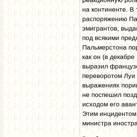
на континенте. В
распоряжению Па
эмигрантов, выда
под всякими пред
Пальмерстона пор
как он (в декабре
выразил француз
переворотом Луи 
выражениях пориц
не поспешил позд
исходом его аван
Этим инцидентом 
министра иностра