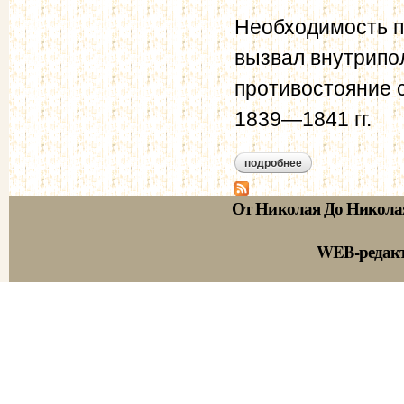
Необходимость п
вызвал внутрипо
противостояние 
1839—1841 гг.
подробнее
о лондонская конв
От Николая До Никола
WEB-редак