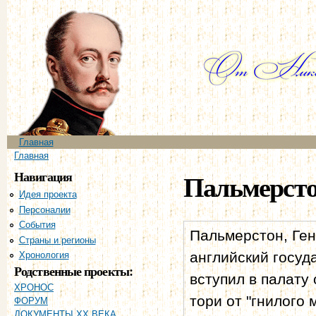
Пе
ос
со
Главное меню
Главная
Вы здесь
Главная
Навигация
Пальмерст
Идея проекта
Персоналии
События
Пальмерстон, Ген
Страны и регионы
английский госуд
Хронология
Родственные проекты:
вступил в палату
ХРОНОС
тори от "гнилого 
ФОРУМ
ДОКУМЕНТЫ XX ВЕКА