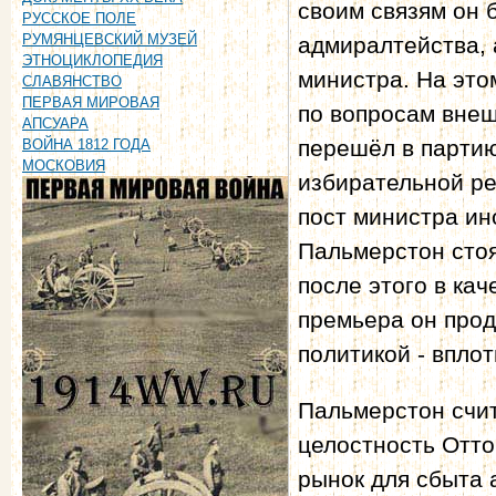
своим связям он 
РУССКОЕ ПОЛЕ
РУМЯНЦЕВСКИЙ МУЗЕЙ
адмиралтейства, 
ЭТНОЦИКЛОПЕДИЯ
министра. На этом
СЛАВЯНСТВО
ПЕРВАЯ МИРОВАЯ
по вопросам внеш
АПСУАРА
перешёл в партию
ВОЙНА 1812 ГОДА
МОСКОВИЯ
избирательной р
пост министра ин
Пальмерстон стоя
после этого в кач
премьера он про
политикой - вплот
Пальмерстон счит
целостность Отт
рынок для сбыта 