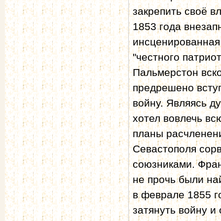
закрепить своё в
1853 года внезап
инсценированная 
"честного патриот
Пальмерстон вско
предрешено вступ
войну. Являясь д
хотел вовлечь вс
планы расчленени
Севастополя сорв
союзниками. Фран
не прочь были на
в феврале 1855 г
затянуть войну и