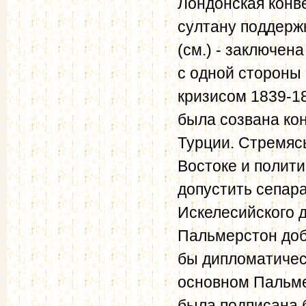
Лондонская конв
султану поддерж
(см.) - заключена
с одной стороны 
кризисом 1839-18
была созвана ко
Турции. Стремяс
Востоке и полити
допустить сепар
Искелесийского д
Пальмерстон доб
бы дипломатичес
основном Пальме
была подписана 