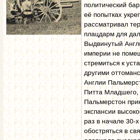
политический бар
её попытках укре
рассматривал те
плацдарм для дал
Выдвинутый Англи
империи не помеш
стремиться к уст
другими оттоман
Англии Пальмерст
Питта Младшего, 
Пальмерстон при
экспансии высоко
раз в начале 30-
обостряться в св