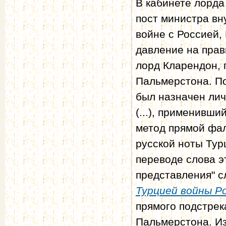
В кабинете лорда
пост министра вн
войне с Россией,
давление на прав
лорд Кларендон,
Пальмерстона. П
был назначен ли
(...), применивш
метод прямой фа
русской ноты Тур
переводе слова э
представления" с
Турцией войны Р
прямого подстрек
Пальмерстона. Из