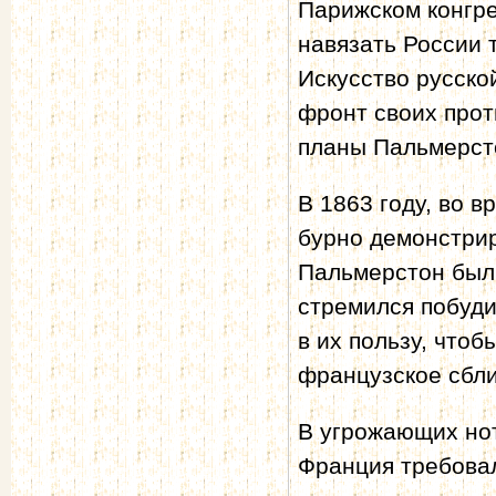
Парижском конгре
навязать России 
Искусство русско
фронт своих прот
планы Пальмерст
В 1863 году, во 
бурно демонстрир
Пальмерстон был 
стремился побуд
в их пользу, что
французское сбл
В угрожающих нота
Франция требова