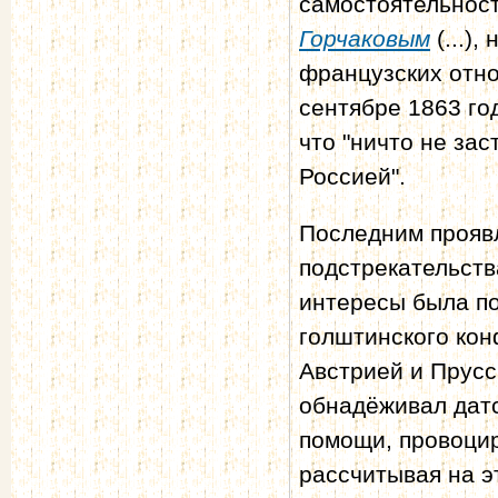
самостоятельност
Горчаковым
(...)
французских отно
сентябре 1863 го
что "ничто не за
Россией".
Последним прояв
подстрекательств
интересы была по
голштинского кон
Австрией и Прусс
обнадёживал дат
помощи, провоцир
рассчитывая на э