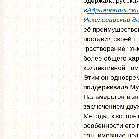
одержала русская
«
Адрианопольски
Искелесийский до
её преимуществе
поставил своей г
"растворение" Ун
более общего хара
коллективной пом
Этим он одноврем
поддерживала Мух
Пальмерстон в зн
заключением двух
Методы, к которы
особенности его 
тон, имевшие цел