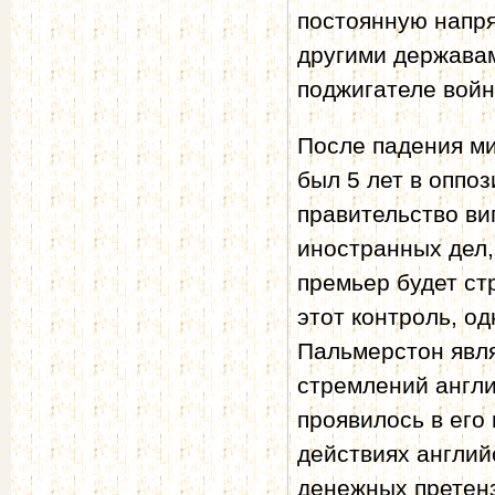
постоянную напр
другими державам
поджигателе войн
После падения м
был 5 лет в оппо
правительство ви
иностранных дел,
премьер будет ст
этот контроль, о
Пальмерстон явл
стремлений англи
проявилось в его
действиях англий
денежных претен