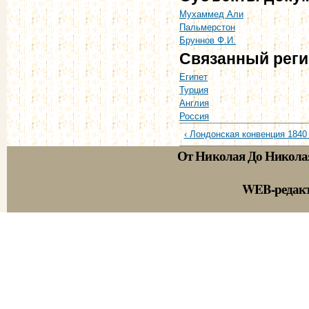
Мухаммед Али
Пальмерстон
Бруннов Ф.И.
Связанный рег
Египет
Турция
Англия
Россия
‹ Лондонская конвенция 1840 
От Николая До Никола
WEB-редак