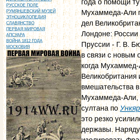
года о помощи ту
РУССКОЕ ПОЛЕ
Мухаммеда-Али п
РУМЯНЦЕВСКИЙ МУЗЕЙ
ЭТНОЦИКЛОПЕДИЯ
дел Великобрита
СЛАВЯНСТВО
ПЕРВАЯ МИРОВАЯ
Лондоне: России 
АПСУАРА
ВОЙНА 1812 ГОДА
Пруссии - Г. В. 
МОСКОВИЯ
в связи с новым 
когда Мухаммед-А
Великобритания 
вмешательства в
Мухаммеда-Али, 
султана по
Ункяр
это резко усилил
державы. Наряду
изолировать Фра