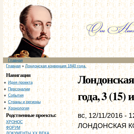
Пе
ос
со
Главное меню
Главная
Вы здесь
Главная
»
Лондонская конвенция 1840 года.
Навигация
Лондонская
Идея проекта
Персоналии
года, 3 (15)
События
Страны и регионы
Хронология
Родственные проекты:
вс, 12/11/2016 - 1
ХРОНОС
ЛОНДОНСКАЯ КО
ФОРУМ
ДОКУМЕНТЫ XX ВЕКА