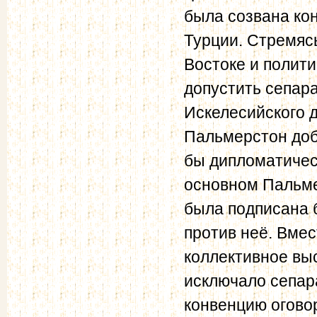
была созвана ко
Турции. Стремяс
Востоке и полити
допустить сепар
Искелесийского д
Пальмерстон доб
бы дипломатичес
основном Пальме
была подписана 
против неё. Вме
коллективное вы
исключало сепар
конвенцию огово