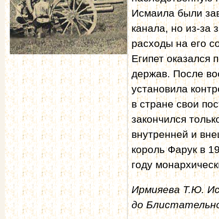
Исмаила были за
канала, но из-за
расходы на его с
Египет оказался 
держав. После во
установила контр
в стране свои по
закончился только
внутренней и вне
король Фарук в 1
году монархическ
Ирмияева Т.Ю. И
до Блистательной