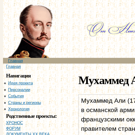
Пе
ос
со
Главное меню
Главная
Вы здесь
Главная
Навигация
Мухаммед 
Идея проекта
Персоналии
События
Мухаммед Али (1
Страны и регионы
в османской арми
Хронология
Родственные проекты:
французскими окк
ХРОНОС
правителем стран
ФОРУМ
ДОКУМЕНТЫ XX ВЕКА