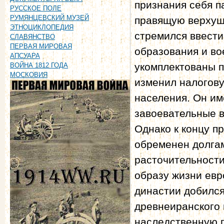
признания себя 
РУССКОЕ ПОЛЕ
РУМЯНЦЕВСКИЙ МУЗЕЙ
правящую верхуш
ЭТНОЦИКЛОПЕДИЯ
стремился ввести
СЛАВЯНСТВО
ПЕРВАЯ МИРОВАЯ
образования и во
АПСУАРА
укомплектованы 
ВОЙНА 1812 ГОДА
МОСКОВИЯ
изменил налогову
населения. Он им
завоевательные в
Однако к концу п
обременен долгам
расточительности
образу жизни евр
династии добился
древнеиранского 
наследственную п