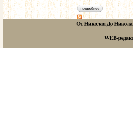
подробнее
о лондонская конв
От Николая До Никола
WEB-редак