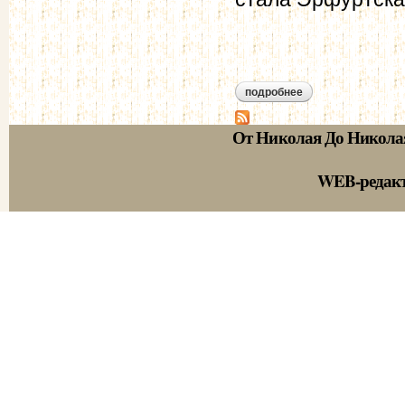
подробнее
о эрфуртская прог
От Николая До Никола
WEB-редак