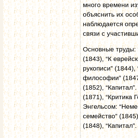
много времени из
объяснить их осо
наблюдается опре
связи с участивш
Основные труды: 
(1843), “К еврей
рукописи” (1844),
философии” (184
(1852), “Капитал”
(1871), “Критика 
Энгельсом: “Неме
семейство” (1845
(1848), “Капитал”. 