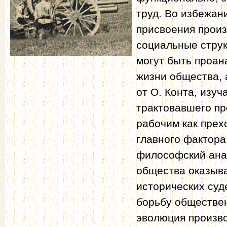
труд. Во избежан
присвоения прои
социальные струк
могут быть проа
жизни общества, 
от О. Конта, изу
трактовавшего п
рабочим как прех
главного фактор
философский ана
общества оказыва
исторических суд
борьбу обществен
эволюция произв