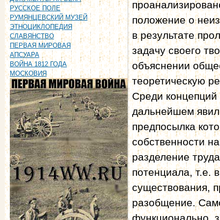
проанализировано
РУССКОЕ ПОЛЕ
РУМЯНЦЕВСКИЙ МУЗЕЙ
положение о неиз
ЭТНОЦИКЛОПЕДИЯ
в результате про
СЛАВЯНСТВО
ПЕРВАЯ МИРОВАЯ
задачу своего тв
АПСУАРА
объяснении общес
ВОЙНА 1812 ГОДА
МОСКОВИЯ
теоретическую ре
Среди концепций 
дальнейшем явила
предпосылка кото
собственности на
разделение труда
потенциала, т.е.
существования, п
разобщение. Само
функционально, 