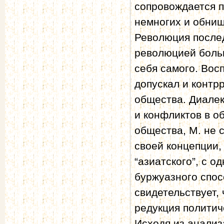
сопровождается п
немногих и обни
Революция послед
революцией больш
себя самого. Вос
допускал и контр
общества. Диалек
и конфликтов в 
общества, М. не 
своей концепции
“азиатского”, с о
буржуазного спос
свидетельствует,
редукция политич
Исходя из анализ