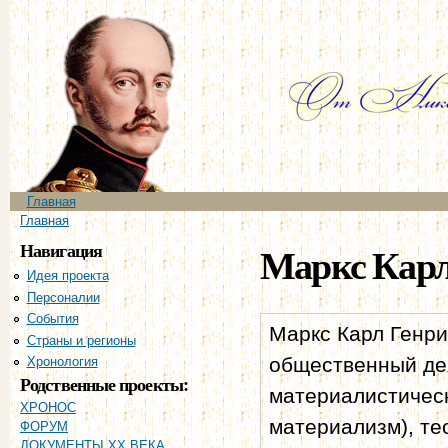
Пе
ос
со
Главное меню
Главная
Вы здесь
Главная
Навигация
Маркс Кар
Идея проекта
Персоналии
События
Маркс Карл Генри
Страны и регионы
общественный де
Хронология
Родственные проекты:
материалистическ
ХРОНОС
материализм), те
ФОРУМ
ДОКУМЕНТЫ XX ВЕКА