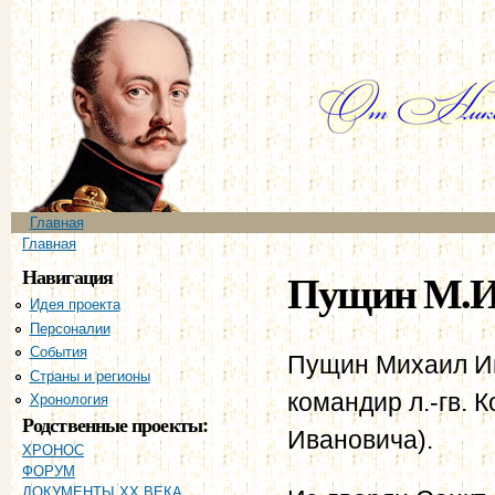
Пе
ос
со
Главное меню
Главная
Вы здесь
Главная
Навигация
Пущин М.И
Идея проекта
Персоналии
События
Пущин Михаил Ива
Страны и регионы
командир л.-гв. 
Хронология
Родственные проекты:
Ивановича).
ХРОНОС
ФОРУМ
ДОКУМЕНТЫ XX ВЕКА