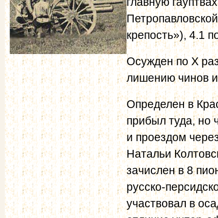
главную гауптвах
Петропавловской 
крепость»), 4.1 
Осужден по Х раз
лишению чинов и 
Определен в Кра
прибыл туда, но 
и проездом через
Натальи Колтовс
зачислен в 8 пио
русско-персидско
участвовал в оса