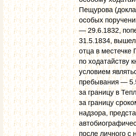
Пещурова (докла
особых поручени
— 29.6.1832, поп
31.5.1834, вышел
отца в местечке 
по ходатайству к
условием являтьс
пребывания — 5.5
за границу в Теп
за границу сроко
надзора, предста
автобиографичес
после личного с 