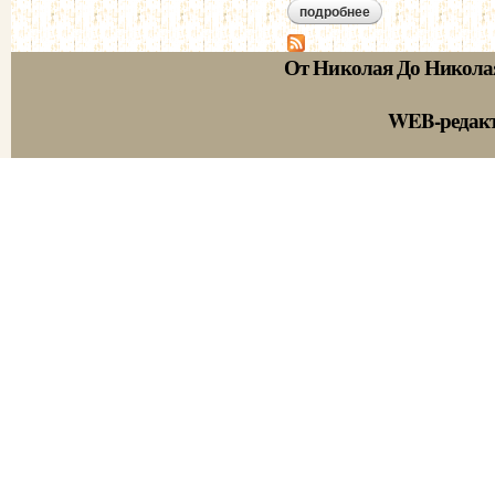
подробнее
о бурцов и.г. - мур
От Николая До Никола
WEB-редак