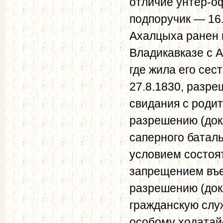
отличие унтер-о
подпоручик — 16.
Ахалцыха ранен п
Владикавказе с А
где жила его сес
27.8.1830, разре
свидания с родит
разрешению (докл
саперного баталь
условием состоя
запрещением въе
разрешению (док
гражданскую слу
особому ходатай