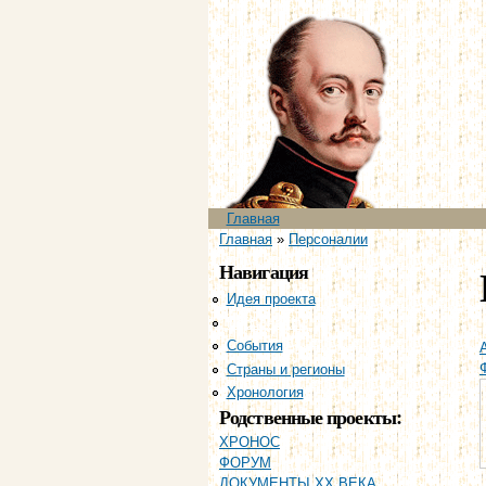
Главное меню
Главная
Вы здесь
Главная
»
Персоналии
Навигация
Идея проекта
Персоналии
События
Страны и регионы
Хронология
Родственные проекты:
ХРОНОС
ФОРУМ
ДОКУМЕНТЫ XX ВЕКА