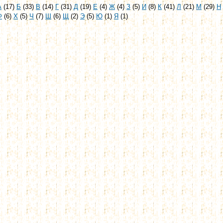
А
(17)
Б
(33)
В
(14)
Г
(31)
Д
(19)
Е
(4)
Ж
(4)
З
(5)
И
(8)
К
(41)
Л
(21)
М
(29)
Н
Ф
(6)
Х
(5)
Ч
(7)
Ш
(6)
Щ
(2)
Э
(5)
Ю
(1)
Я
(1)