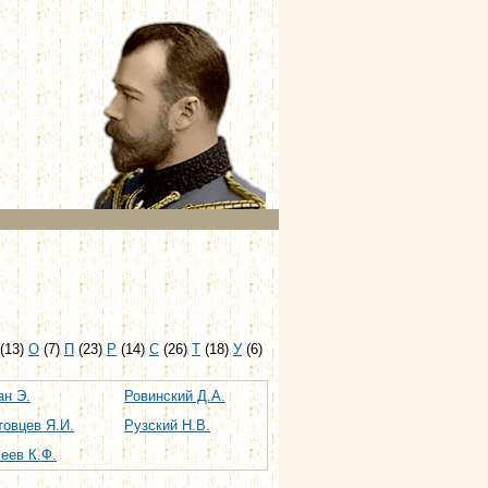
(13)
О
(7)
П
(23)
Р
(14)
С
(26)
Т
(18)
У
(6)
ан Э.
Ровинский Д.А.
товцев Я.И.
Рузский Н.В.
еев К.Ф.