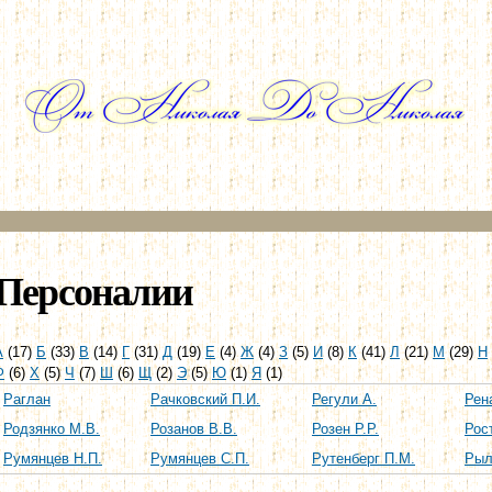
Перейти к
основному
содержанию
Персоналии
А
(17)
Б
(33)
В
(14)
Г
(31)
Д
(19)
Е
(4)
Ж
(4)
З
(5)
И
(8)
К
(41)
Л
(21)
М
(29)
Н
Ф
(6)
Х
(5)
Ч
(7)
Ш
(6)
Щ
(2)
Э
(5)
Ю
(1)
Я
(1)
Раглан
Рачковский П.И.
Регули А.
Рен
Родзянко М.В.
Розанов В.В.
Розен Р.Р.
Рос
Румянцев Н.П.
Румянцев С.П.
Рутенберг П.М.
Рыл