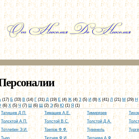
Перейти к
основному
содержанию
Персоналии
А
(17)
Б
(33)
В
(14)
Г
(31)
Д
(19)
Е
(4)
Ж
(4)
З
(5)
И
(8)
К
(41)
Л
(21)
М
(29)
Н
Ф
(6)
Х
(5)
Ч
(7)
Ш
(6)
Щ
(2)
Э
(5)
Ю
(1)
Я
(1)
Татищев Д.П.
Тимашев А.Е.
Тимирязев
Тихо
Толсктой А.П.
Толстой В.С.
Толстой Д.А.
Толст
Тотлебен Э.И.
Трепов Ф.Ф.
Тувенель
Турге
Тьер
Тютчев Ф.И.
Тютчева А.Ф.