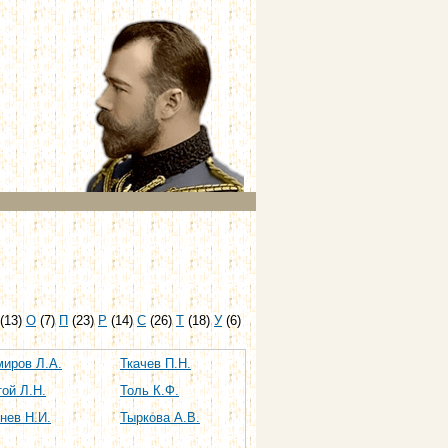
(13)
О
(7)
П
(23)
Р
(14)
С
(26)
Т
(18)
У
(6)
миров Л.А.
Ткачев П.Н.
ой Л.Н.
Толь К.Ф.
нев Н.И.
Тыркова А.В.