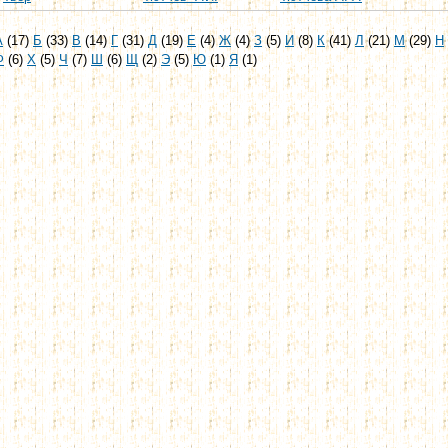
А
(17)
Б
(33)
В
(14)
Г
(31)
Д
(19)
Е
(4)
Ж
(4)
З
(5)
И
(8)
К
(41)
Л
(21)
М
(29)
Н
Ф
(6)
Х
(5)
Ч
(7)
Ш
(6)
Щ
(2)
Э
(5)
Ю
(1)
Я
(1)