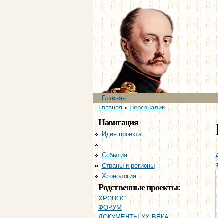
Главное меню
Главная
Вы здесь
Главная
»
Персоналии
Навигация
Идея проекта
Персоналии
События
Страны и регионы
Хронология
Родственные проекты:
ХРОНОС
ФОРУМ
ДОКУМЕНТЫ XX ВЕКА