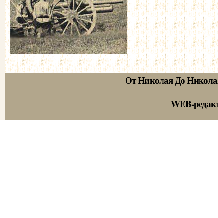
От Николая До Никола
WEB-редак