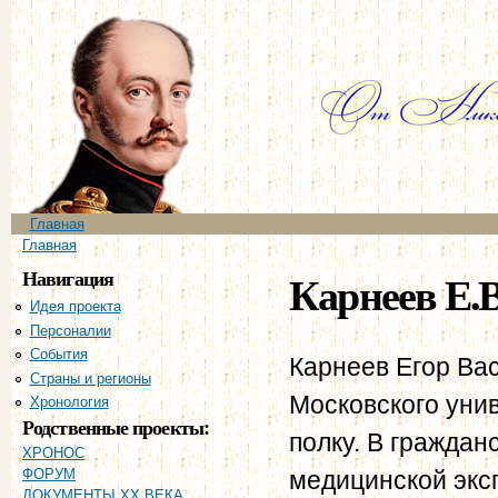
Пе
ос
со
Главное меню
Главная
Вы здесь
Главная
Навигация
Карнеев Е.В
Идея проекта
Персоналии
События
Карнеев Егор Вас
Страны и регионы
Московского уни
Хронология
Родственные проекты:
полку. В граждан
ХРОНОС
медицинской экс
ФОРУМ
ДОКУМЕНТЫ XX ВЕКА