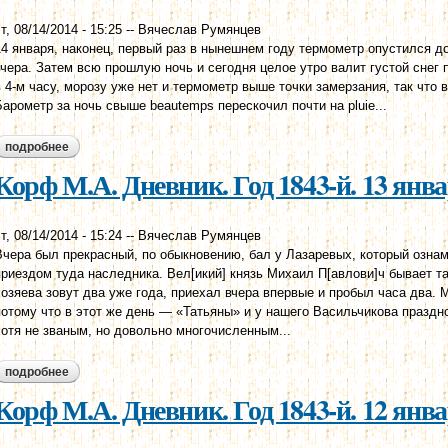
т, 08/14/2014 - 15:25
--
Вячеслав Румянцев
14 января, наконец, первый раз в нынешнем году термометр опустился до
вчера. Затем всю прошлую ночь и сегодня целое утро валит густой снег 
в 4-м часу, морозу уже нет и термометр выше точки замерзания, так что в
Барометр за ночь свыше beautemps перескочил почти на pluie...
подробнее
о корф м.а. дневник. год 1843-й. 16 января
Корф М.А. Дневник. Год 1843-й. 13 янв
т, 08/14/2014 - 15:24
--
Вячеслав Румянцев
Вчера был прекрасный, по обыкновению, бал у Лазаревых, который озн
приездом туда наследника. Вел[икий] князь Михаил П[авлови]ч бывает та
хозяева зовут два уже года, приехал вчера впервые и пробыл часа два. М
потому что в этот же день — «Татьяны» и у нашего Васильчикова праздн
хотя не званым, но довольно многочисленным...
подробнее
о корф м.а. дневник. год 1843-й. 13 января
Корф М.А. Дневник. Год 1843-й. 12 янв