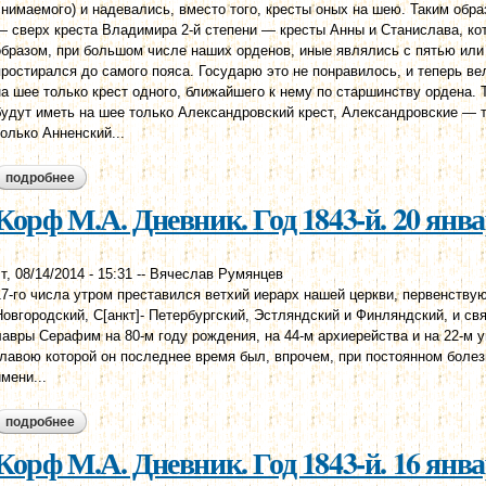
снимаемого) и надевались, вместо того, кресты оных на шею. Таким обра
— сверх креста Владимира 2-й степени — кресты Анны и Станислава, ко
образом, при большом числе наших орденов, иные являлись с пятью или
простирался до самого пояса. Государю это не понравилось, и теперь ве
на шее только крест одного, ближайшего к нему по старшинству ордена.
будут иметь на шее только Александровский крест, Александровские — 
только Анненский...
подробнее
о корф м.а. дневник. год 1843-й. 21 января
Корф М.А. Дневник. Год 1843-й. 20 янв
т, 08/14/2014 - 15:31
--
Вячеслав Румянцев
17-го числа утром преставился ветхий иерарх нашей церкви, первенств
Новгородский, С[анкт]- Петербургский, Эстляндский и Финляндский, и 
лавры Серафим на 80-м году рождения, на 44-м архиерейства и на 22-м
главою которой он последнее время был, впрочем, при постоянном болез
имени...
подробнее
о корф м.а. дневник. год 1843-й. 20 января
Корф М.А. Дневник. Год 1843-й. 16 янв