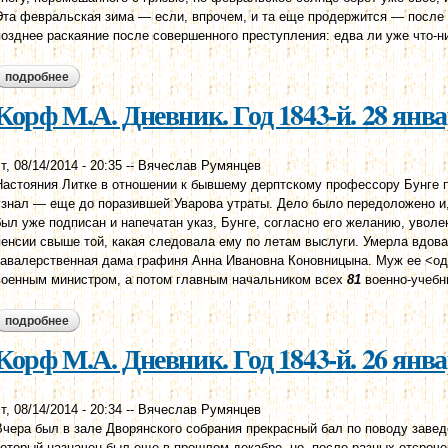
Эта февральская зима — если, впрочем, и та еще продержится — после 
позднее раскаяние после совершенного преступления: едва ли уже что-н
подробнее
о корф м.а. дневник. год 1843-й. 30 января
Корф М.А. Дневник. Год 1843-й. 28 янв
т, 08/14/2014 - 20:35
--
Вячеслав Румянцев
Настояния Литке в отношении к бывшему дерптскому профессору Бунге п
узнал — еще до поразившей Уварова утраты. Дело было передоложено и,
был уже подписан и напечатан указ, Бунге, согласно его желанию, увол
пенсии свыше той, какая следовала ему по летам выслуги. Умерла вдова
кавалерственная дама графиня Анна Ивановна Коновницына. Муж ее <один
военным министром, а потом главным начальником всех
81
военно-учебны
подробнее
о корф м.а. дневник. год 1843-й. 28 января
Корф М.А. Дневник. Год 1843-й. 26 янв
т, 08/14/2014 - 20:34
--
Вячеслав Румянцев
Вчера был в зале Дворянского собрания прекрасный бал по поводу завед
который назначен был еще в прошлом декабре, но, после разных отсроче