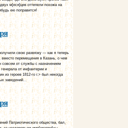
двух м[еся]цев оттепели похожа на
ибудь ею поправится!
аря
олучили свою развязку — как я теперь
 вместо перемещения в Казань, о чем
ен совсем от службы с назначением
 генерала от инфантерии и
 из героев 1812-го г.> был некогда
х заведений...
аря
ений Патриотического общества, бал,
к, за нездоровьем имп[ератри]цы,