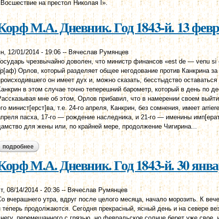
«Восшествие на престол Николая I».
Корф М.А. Дневник. Год 1843-й. 13 фев
н, 12/01/2014 - 19:06
--
Вячеслав Румянцев
Государь чрезвычайно доволен, что министр финансов «est de — venu si c
Гр[аф) Орлов, который разделяет общее негодование против Канкрина за 
происходившего он имеет дух и, можно сказать, бесстыдство оставаться
Канкрин в этом случае точно теперешний барометр, который в день по де
Рассказывая мне об этом, Орлов прибавил, что в намерении своем выйти 
его минист[ерст]ва, т.е. 24-го апреля, Канкрин, без сомнения, имеет arrie
апреля пасха, 17-го — рождение наследника, и 21-го — именины имп[ерат
дамство для жены или, по крайней мере, продолжение Чигирина...
подробнее
о корф м.а. дневник. год 1843-й. 13 февраля
Корф М.А. Дневник. Год 1843-й. 30 янв
т, 08/14/2014 - 20:36
--
Вячеслав Румянцев
Со вчерашнего утра, вдруг после целого месяца, начало морозить. К веч
и теперь продолжаются. Сегодня прекрасный, ясный день и на севере вез
снегу, перемешанного с грязью, но февральское солнце берет уже свое, и 