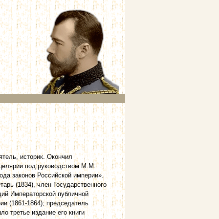
ятель, историк. Окончил
нцелярии под руководством М.М.
вода законов Российской империи».
арь (1834), член Государственного
ющий Императорской публичной
ии (1861-1864); председатель
шло третье издание его книги