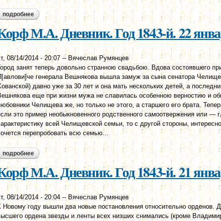
подробнее
о корф м.а. дневник. год 1843-й. 23 января
Корф М.А. Дневник. Год 1843-й. 22 янв
т, 08/14/2014 - 20:07
--
Вячеслав Румянцев
Город занят теперь довольно странною свадьбою. Вдова состоявшего при
П[авлови]че генерала Вешнякова вышла замуж за сына сенатора Челище
Хованской) давно уже за 30 лет и она мать нескольких детей, а последни
Вешнякова еще при жизни мужа не славилась особенною верностию и об
любовники Челищева же, но только не этого, а старшего его брата. Тепер
если это пример необыкновенного родственного самоотвержения или — 
характеристику всей Челищевской семьи, то с другой стороны, интересн
хочется перепробовать всю семью...
подробнее
о корф м.а. дневник. год 1843-й. 22 января
Корф М.А. Дневник. Год 1843-й. 21 янв
т, 08/14/2014 - 20:04
--
Вячеслав Румянцев
К Новому году вышли два новые постановления относительно орденов. Д
высшего ордена звезды и ленты всех низших снимались (кроме Владимирс