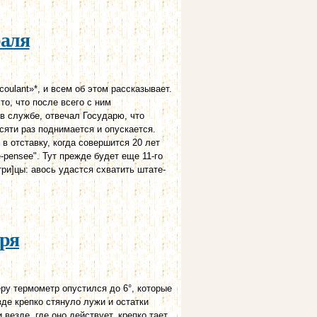
раля
oulant»*, и всем об этом рассказывает.
то, что после всего с ним
 в службе, отвечал Государю, что
сяти раз поднимается и опускается.
в отставку, когда совершится 20 лет
re-pensee". Тут прежде будет еще 11-го
ри]цы: авось удастся схватить штате-
аря
еру термометр опустился до 6°, которые
де крепко стянуло лужи и остатки
везде, где оно действует, крепко тает.