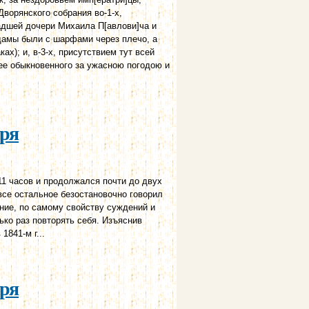
Дворянского собрания во-1-х,
адшей дочери Михаила П[авлови]ча и
 дамы были с шарфами через плечо, а
); и, в-3-х, присутствием тут всей
ее обыкновенного за ужасною погодою и
аря
11 часов и продолжался почти до двух
 все остальное безостановочно говорил
ание, по самому свойству суждений и
ко раз повторять себя. Изъяснив
1841-м г...
аря