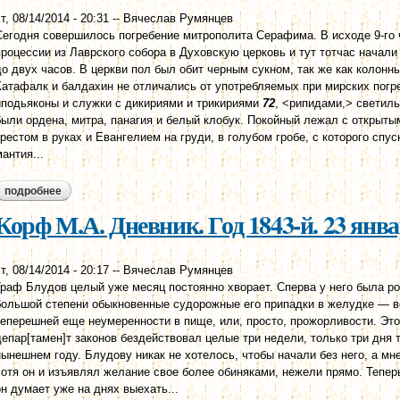
т, 08/14/2014 - 20:31
--
Вячеслав Румянцев
Сегодня совершилось погребение митрополита Серафима. В исходе 9-го 
процессии из Лаврского собора в Духовскую церковь и тут тотчас начал
до двух часов. В церкви пол был обит черным сукном, так же как колонн
Катафалк и балдахин не отличались от употребляемых при мирских погре
иподьяконы и служки с дикириями и трикириями
72
, <рипидами,> светиль
были ордена, митра, панагия и белый клобук. Покойный лежал с открыты
крестом в руках и Евангелием на груди, в голубом гробе, с которого спу
мантия...
подробнее
о корф м.а. дневник. год 1843-й. 24 января
Корф М.А. Дневник. Год 1843-й. 23 янв
т, 08/14/2014 - 20:17
--
Вячеслав Румянцев
Граф Блудов целый уже месяц постоянно хворает. Сперва у него была ро
большой степени обыкновенные судорожные его припадки в желудке — в
теперешней еще неумеренности в пище, или, просто, прожорливости. Это
депар[тамен]т законов бездействовал целые три недели, только три дня 
нынешнем году. Блудову никак не хотелось, чтобы начали без него, а мн
хотя он и изъявлял желание свое более обиняками, нежели прямо. Тепер
он думает уже на днях выехать...