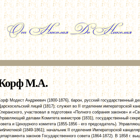
Перейти к
основному
содержанию
Корф М.А.
Корф Модест Андреевич (1800-1876), барон, русский государственный де
Царскосельский лицей (1817); служил во II отделении императорской ка
Сперанского, участвовал в подготовке «Полного собрания законов» и «С
Управляющий делами Комитета министров (1831), государственный секрет
совета и Цензурного комитета (1855-1856 - его председатель). Управля
библиотекой (1849-1861); начальник II отделения Императорской канцеляр
департамента законов Государственного совета (1864-1872). В 1858 г. вы