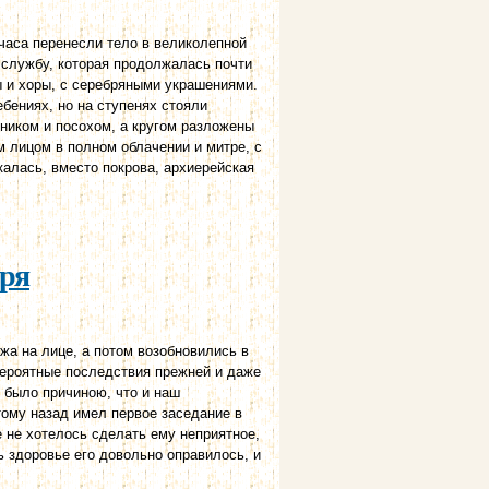
часа перенесли тело в великолепной
и службу, которая продолжалась почти
ы и хоры, с серебряными украшениями.
бениях, но на ступенях стояли
ником и посохом, а кругом разложены
м лицом в полном облачении и митре, с
скалась, вместо покрова, архиерейская
аря
жа на лице, а потом возобновились в
ероятные последствия прежней и даже
 было причиною, что и наш
тому назад имел первое заседание в
е не хотелось сделать ему неприятное,
ь здоровье его довольно оправилось, и