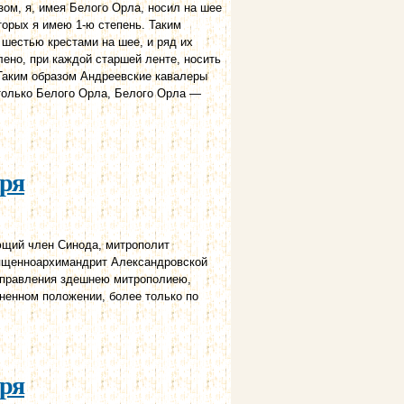
зом, я, имея Белого Орла, носил на шее
торых я имею 1-ю степень. Таким
 шестью крестами на шее, и ряд их
лено, при каждой старшей ленте, носить
 Таким образом Андреевские кавалеры
только Белого Орла, Белого Орла —
аря
ующий член Синода, митрополит
священноархимандрит Александровской
 управления здешнею митрополиею,
ненном положении, более только по
аря