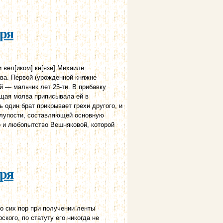
аря
 вел[иком] кн[язе] Михаиле
ва. Первой (урожденной княжне
й — мальчик лет 25-ти. В прибавку
щая молва приписывала ей в
ь один брат прикрывает грехи другого, и
глупости, составляющей основную
о и любопытство Вешняковой, которой
аря
о сих пор при получении ленты
кого, по статуту его никогда не