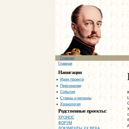
Главное меню
Главная
Вы здесь
Главная
Навигация
Идея проекта
Персоналии
События
Страны и регионы
Хронология
Родственные проекты:
ХРОНОС
ФОРУМ
ДОКУМЕНТЫ XX ВЕКА