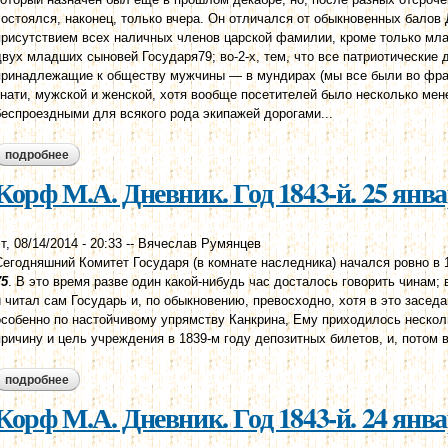
состоялся, наконец, только вчера. Он отличался от обыкновенных балов 
присутствием всех наличных членов царской фамилии, кроме только мл
двух младших сыновей Государя79; во-2-х, тем, что все патриотические
принадлежащие к обществу мужчины — в мундирах (мы все были во фраках
знати, мужской и женской, хотя вообще посетителей было несколько мен
беспроездными для всякого рода экипажей дорогами...
подробнее
о корф м.а. дневник. год 1843-й. 26 января
Корф М.А. Дневник. Год 1843-й. 25 янв
т, 08/14/2014 - 20:33
--
Вячеслав Румянцев
Сегодняшний Комитет Государя (в комнате наследника) начался ровно в 
75
. В это время разве один какой-нибудь час досталось говорить чинам;
и читал сам Государь и, по обыкновению, превосходно, хотя в это засед
особенно по настойчивому упрямству Канкрина, Ему приходилось несколь
причину и цель учреждения в 1839-м году депозитных билетов, и, потом в 
подробнее
о корф м.а. дневник. год 1843-й. 25 января
Корф М.А. Дневник. Год 1843-й. 24 янв